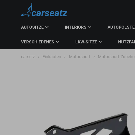
AUTOSITZE
INTERIORS
AUTOPOLST
VERSCHIEDENES
LKW-SITZE
NUTZFA
carsetz
Einkaufen
Motorsport
Motorsport-Zubehö