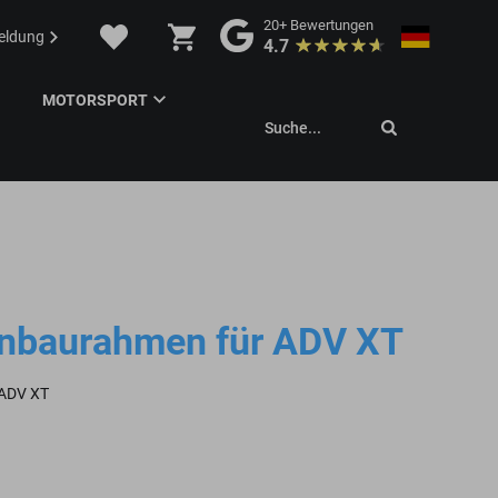
20+
Bewertungen
eldung
4.7
MOTORSPORT
Suche...
Einbaurahmen für ADV XT
 ADV XT