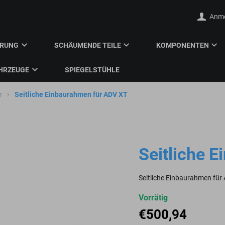
Anm
ERUNG
SCHÄUMENDE TEILE
KOMPONENTEN
HRZEUGE
SPIEGELSTÜHLE
r
Seitliche Einbaurahmen für ADV XT
Seitliche 
Seitliche Einbaurahmen für
Vorrätig
€
500,94