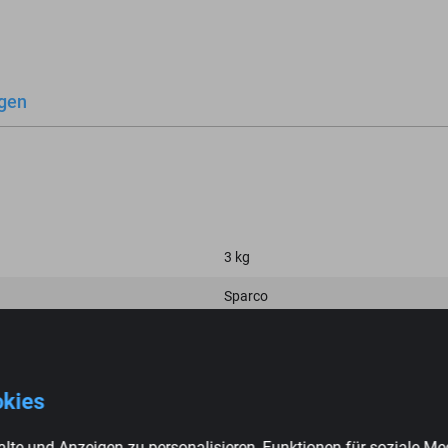
gen
3 kg
Sparco
Neu
49605
okies
Schwarz
lte und Anzeigen zu personalisieren, Funktionen für soziale Me