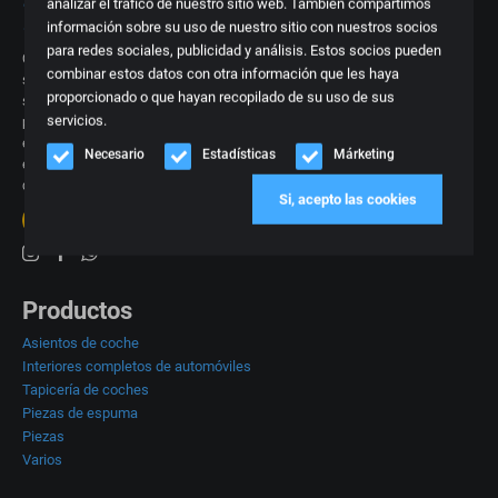
analizar el tráfico de nuestro sitio web. También compartimos
información sobre su uso de nuestro sitio con nuestros socios
para redes sociales, publicidad y análisis. Estos socios pueden
Con más de 15 años de experiencia en el negocio del interior del automóvil,
combinar estos datos con otra información que les haya
sabemos mejor que nadie lo que se necesita. Regularmente recibimos
proporcionado o que hayan recopilado de su uso de sus
solicitudes de un interior exclusivo de un tipo de coche específico o de una
servicios.
pieza, espuma o tapicería de un asiento de coche. Por eso pensamos que
era el momento de crear una plataforma en la que poder ofrecer todos
Necesario
Estadísticas
Márketing
estos productos, a menudo específicos. Todo bajo un mismo techo y fácil
de pedir directamente en línea.
Si, acepto las cookies
20+
reseñas
4.8
Productos
Asientos de coche
Interiores completos de automóviles
Tapicería de coches
Piezas de espuma
Piezas
Varios