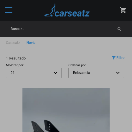
Buscar...
Carseatz
Novia
Filtro
1 Resultado
Mostrar por:
Ordenar por: