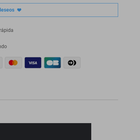
 deseos
rápida
ndo