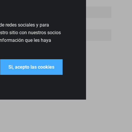
de redes sociales y para
tro sitio con nuestros socios
 información que les haya
Si, acepto las cookies