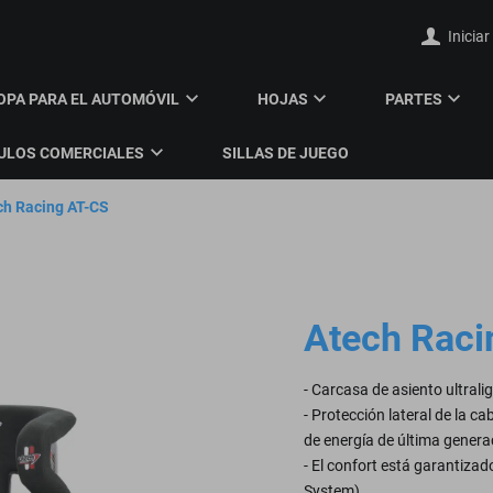
Iniciar
OPA PARA EL AUTOMÓVIL
HOJAS
PARTES
ULOS COMERCIALES
SILLAS DE JUEGO
ch Racing AT-CS
Atech Raci
- Carcasa de asiento ultrali
- Protección lateral de la c
de energía de última genera
- El confort está garantiza
System)