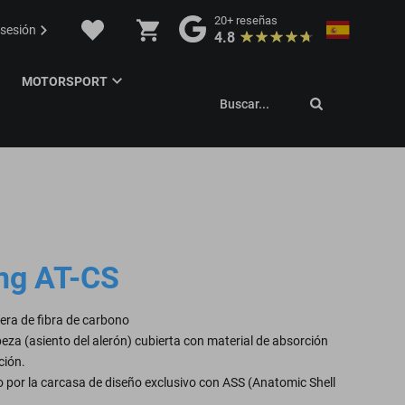
20+
reseñas
 sesión
4.8
MOTORSPORT
Buscar...
ng AT-CS
gera de fibra de carbono
abeza (asiento del alerón) cubierta con material de absorción
ción.
do por la carcasa de diseño exclusivo con ASS (Anatomic Shell