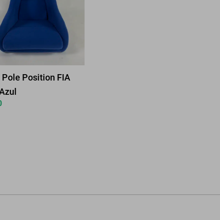
Pole Position FIA
Azul
0