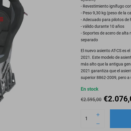
- Revestimiento ignífugo con
- Peso 9,30 kg (peso de la c
- Adecuado para pilotos de 
- válido durante 10 años
- Soportes de acero de alta 
separado
El nuevo asiento AT-CS es 
2021. Este modelo de asiento
más alto que la antigua ge
2021 garantiza que el asien
superior 8862-2009, pero a 
En stock
€
2.076,
€
2.595,00