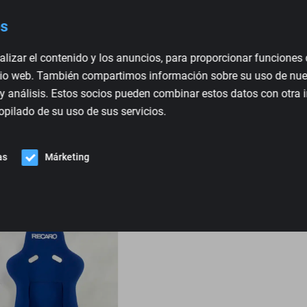
10 kg
es
Atech Racing
Nuevo
lizar el contenido y los anuncios, para proporcionar funciones 
sitio web. También compartimos información sobre su uso de nues
AT-CS
 y análisis. Estos socios pueden combinar estos datos con otra
ATSC21/7
pilado de su uso de sus servicios.
as
Márketing