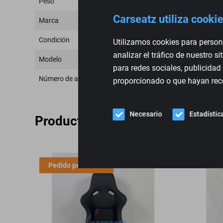
Peso
Carseatz utiliza cooki
Marca
Condición
Utilizamos cookies para persona
analizar el tráfico de nuestro 
Modelo
para redes sociales, publicidad
Número de artículo
proporcionado o que hayan reco
Necesario
Estadístic
Productos alternativos
Pedido pendiente