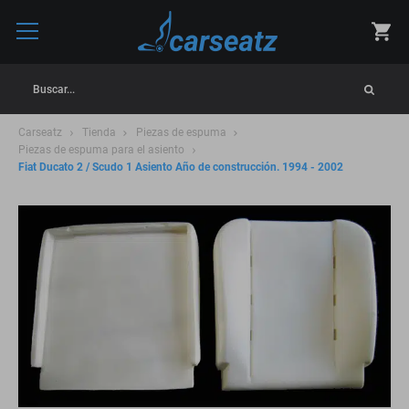
Buscar...
Carseatz
Tienda
Piezas de espuma
Piezas de espuma para el asiento
Fiat Ducato 2 / Scudo 1 Asiento Año de construcción. 1994 - 2002