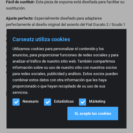
Fácil de sustituir:
Esta pieza de espuma está diseñada para facilitar su
sustitución.
Ajuste perfecto:
Especialmente diseñado para adaptarse
perfectamente al diseño original del asiento del Fiat Ducato 2 / Scudo 1
¿Por qué sustituir una pieza de espuma?
Carseatz utiliza cookies
Con el tiempo, la espuma de los asientos de coche puede perder su
forma, lo que reduce la sujeción y el confort. Sustituir la espuma es una
Utilizamos cookies para personalizar el contenido y los
forma práctica y asequible de recuperar el confort y prolongar la vida útil
anuncios, para proporcionar funciones de redes sociales y para
del asiento. Esto es especialmente importante para las personas que
analizar el tráfico de nuestro sitio web. También compartimos
recorren muchos kilómetros y para quienes valoran los asientos
información sobre su uso de nuestro sitio con nuestros socios
ergonómicos.
para redes sociales, publicidad y análisis. Estos socios pueden
combinar estos datos con otra información que les haya
proporcionado o que hayan recopilado de su uso de sus
Especificaciones
servicios.
Necesario
Estadísticas
Márketing
Peso
1 kg
Si, acepto las cookies
Marca
Fiat
Modelo
Ducato, Scudo