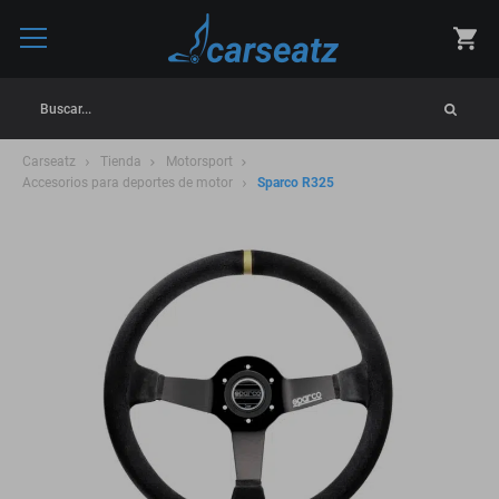
Buscar...
Carseatz
Tienda
Motorsport
Accesorios para deportes de motor
Sparco R325