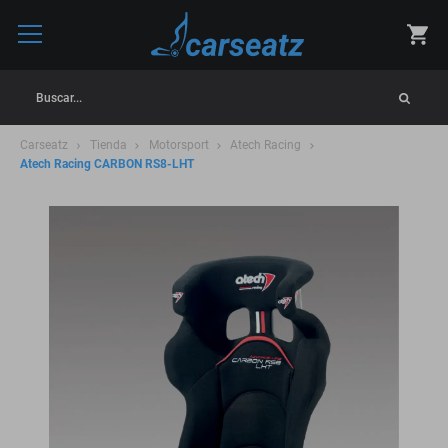
Buscar...
Carseatz
Tienda
Motorsport
Atech Racing
Atech Racing CARBON RS8-LHT