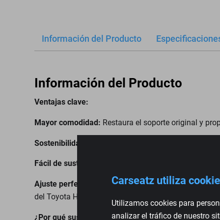
Información del Producto
Especificacione
Información del Producto
Ventajas clave:
Mayor comodidad:
Restaura el soporte original y pro
Sostenibilidad:
Fabricado con espuma de alta calidad 
Fácil de sustituir:
Esta pieza de espuma está diseñada 
Carseatz utiliza cooki
Ajuste perfecto:
Especialmente diseñado para adaptar
del Toyota Hiance.
Utilizamos cookies para persona
analizar el tráfico de nuestro 
¿Por qué sustituir una pieza de espuma?