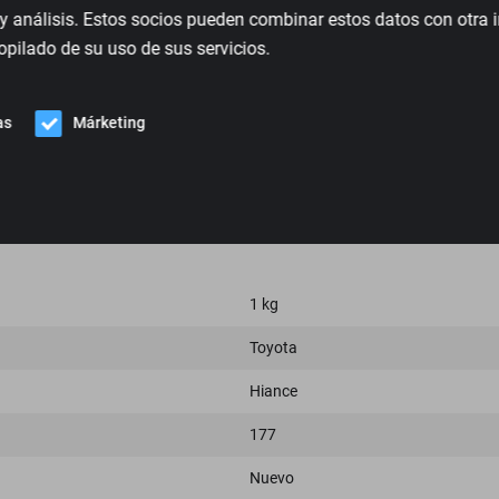
 y análisis. Estos socios pueden combinar estos datos con otra
de perder su forma, lo que reduce la sujeción y el
pilado de su uso de sus servicios.
sequible de recuperar el confort y prolongar la vida
ara las personas que recorren muchos kilómetros y
as
Márketing
1 kg
Toyota
Hiance
177
Nuevo