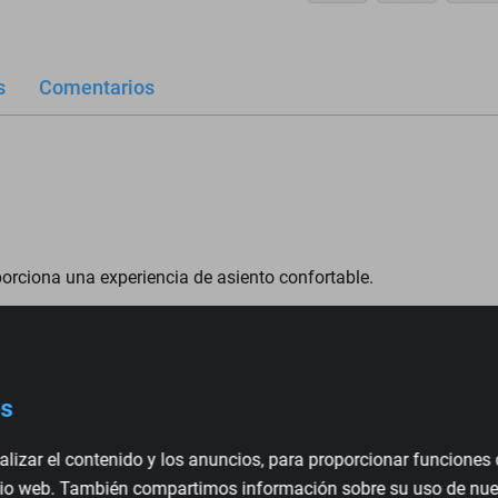
s
Comentarios
porciona una experiencia de asiento confortable.
resistente a la abrasión y para un uso prolongado.
para facilitar su sustitución.
es
se perfectamente al diseño original del asiento
lizar el contenido y los anuncios, para proporcionar funciones 
sitio web. También compartimos información sobre su uso de nues