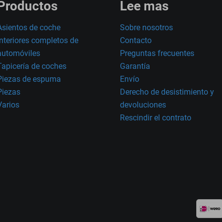
Productos
Lee mas
Asientos de coche
Sobre nosotros
Interiores completos de
Contacto
automóviles
Preguntas frecuentes
Tapicería de coches
Garantía
Piezas de espuma
Envío
Piezas
Derecho de desistimiento y
Varios
devoluciones
Rescindir el contrato