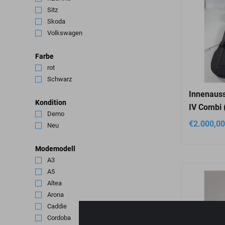
Sitz
(3)
Skoda
(4)
Volkswagen
(3)
Farbe
rot
(1)
Schwarz
(4)
Innenauss
Kondition
IV Combi 
Demo
(1)
€
2.000,00
Neu
(3)
Modemodell
A3
(2)
A5
(1)
Altea
(1)
Arona
(1)
Caddie
(1)
Cordoba
(1)