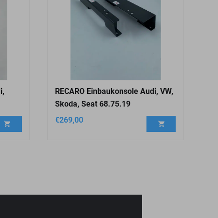
i,
RECARO Einbaukonsole Audi, VW,
Skoda, Seat 68.75.19
€
269,00