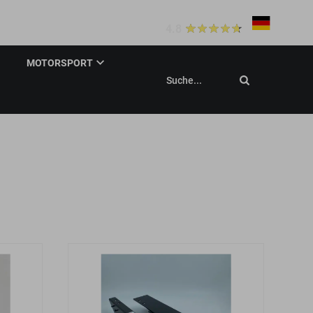
20+
Bewertungen
eldung
4.8
MOTORSPORT
Suche...