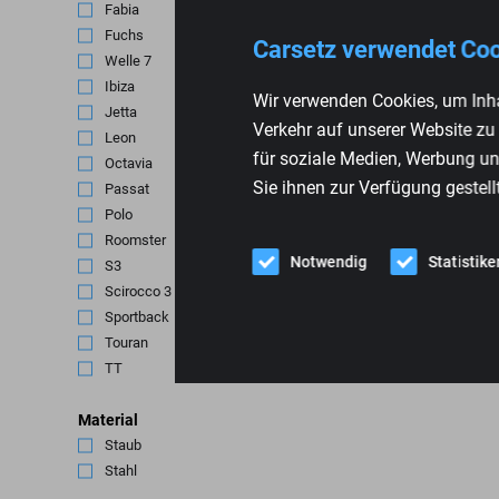
Fabia
(1)
Fuchs
(1)
Carsetz verwendet Co
Welle 7
(1)
Ibiza
(1)
Wir verwenden Cookies, um Inha
Jetta
(1)
Verkehr auf unserer Website zu
Leon
(2)
für soziale Medien, Werbung un
Octavia
(3)
RECARO E
Sie ihnen zur Verfügung gestell
Passat
(1)
Skoda, Se
Polo
(1)
Roomster
(1)
€
319,00
Notwendig
Statistike
S3
(1)
Scirocco 3
(1)
Sportback
(1)
Touran
(1)
TT
(1)
Material
Staub
(1)
Stahl
(3)