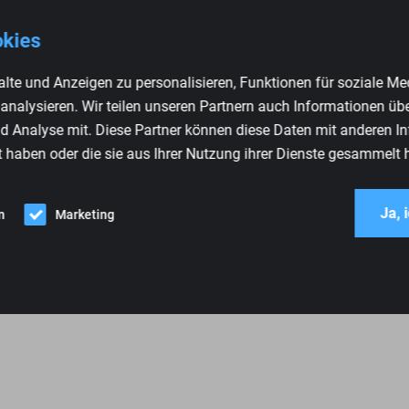
okies
lte und Anzeigen zu personalisieren, Funktionen für soziale Me
 analysieren. Wir teilen unseren Partnern auch Informationen üb
d Analyse mit. Diese Partner können diese Daten mit anderen I
inbaukonsole Audi, VW,
t haben oder die sie aus Ihrer Nutzung ihrer Dienste gesammelt 
at 87.11.15
Ja, 
n
Marketing