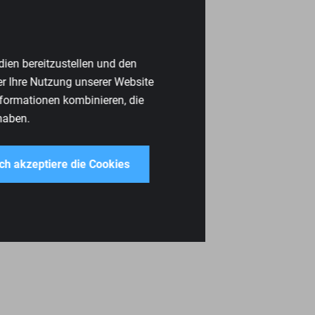
dien bereitzustellen und den
er Ihre Nutzung unserer Website
nformationen kombinieren, die
haben.
ich akzeptiere die Cookies