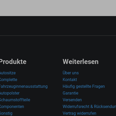
Produkte
Weiterlesen
Autositze
Über uns
Komplette
Kontakt
Fahrzeuginnenausstattung
Häufig gestellte Fragen
Autopolster
Garantie
Schaumstoffteile
Versenden
Komponenten
Widerrufsrecht & Rücksendu
Sonstig
Vertrag widerrufen