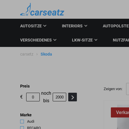
AUTOSITZE
INTERIORS
AUTOPOLST
VERSCHIEDENES
LKW-SITZE
NUTZFA
carsetz
Skoda
Preis
Zeigen von:
noch
€
bis
Verka
Marke
Audi
(2)
RECARO
(3)