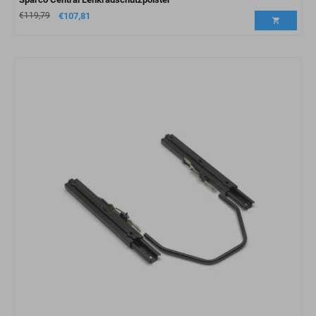
€
119,79
€
107,81