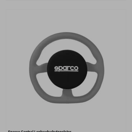
Sparco Central Lenkradschutzpolster