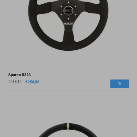
Sparco R323
€
283,14
€
254,83