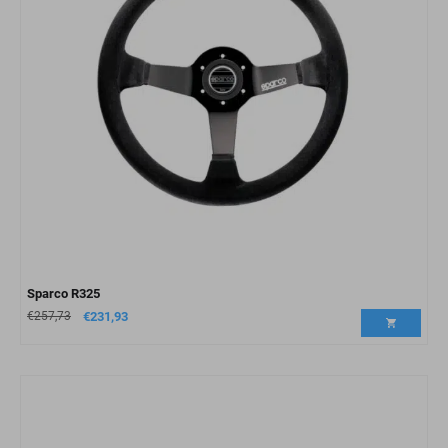
Sparco R325
€
257,73
€
231,93