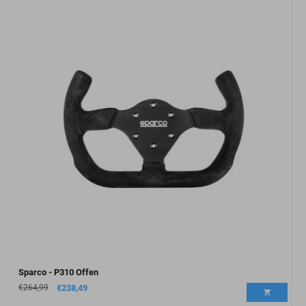
Sparco - P310 Offen
€
264,99
€
238,49