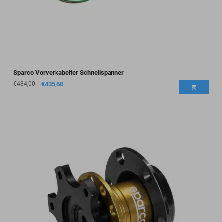
Sparco Vorverkabelter Schnellspanner
€
484,00
€
435,60