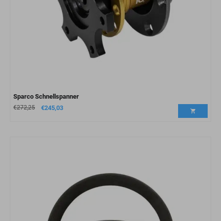
Sparco Schnellspanner
€
272,25
€
245,03