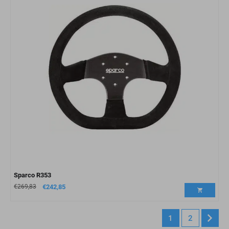
Sparco R353
€
269,83
€
242,85
1
2