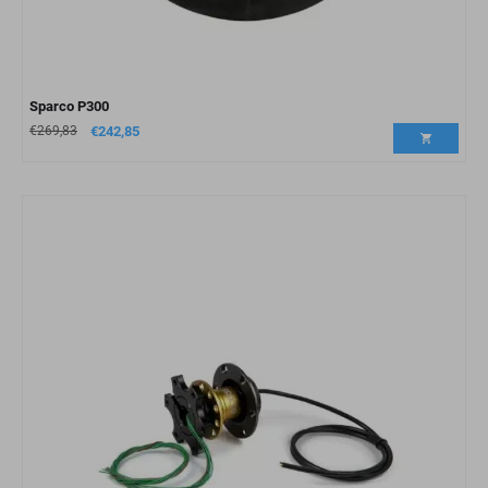
Sparco P300
€
269,83
€
242,85