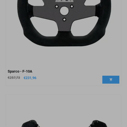
Sparco - F-10A
€
257,73
€
231,96