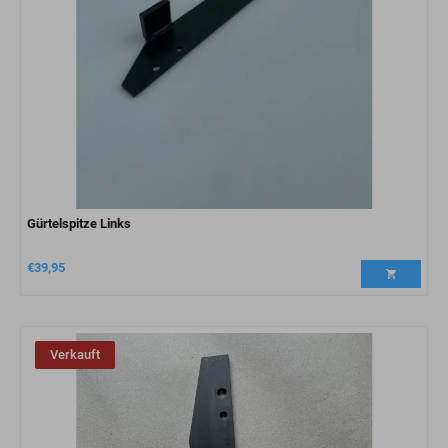
Gürtelspitze Links
€
39,95
Verkauft