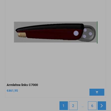
Armlehne links C7000
€
461,95
1
2
..
6