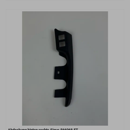
Abdeckung hinten rechts Sigus 566068.ET