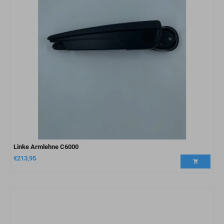
Linke Armlehne C6000
€
213,95