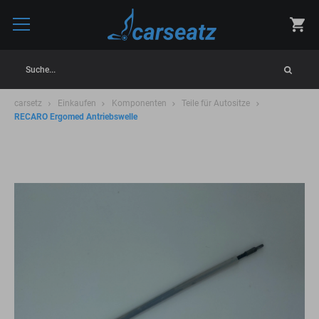
Suche...
carsetz
Einkaufen
Komponenten
Teile für Autositze
RECARO Ergomed Antriebswelle