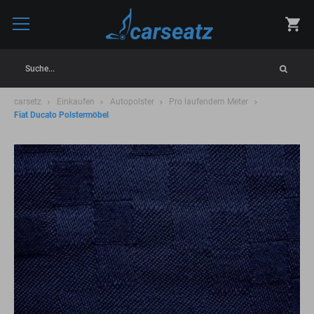
Suche...
carsetz
Einkaufen
Autopolster
Pro laufendem Meter
Fiat Ducato Polstermöbel