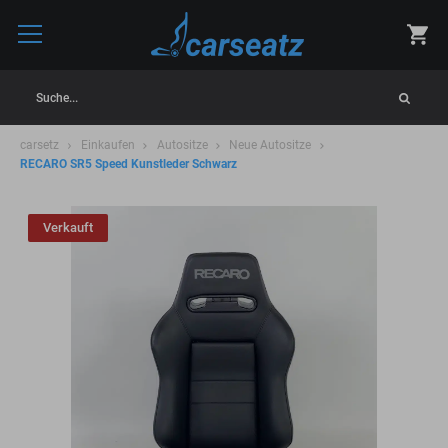
Suche...
carsetz
Einkaufen
Autositze
Neue Autositze
RECARO SR5 Speed Kunstleder Schwarz
Verkauft