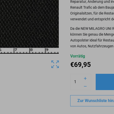
Reparatur, Änderung und ind
Renault Trafic ab dem Bauja
Originalsitzen, für die Rest
verwendet und entspricht d
Da die NEW MILAGRO UNI Ren
können Sie genau die Menge b
Autopolster ideal für Resta
von Autos, Nutzfahrzeugen
Vorrätig
€
69,95
Zur Wunschliste hi