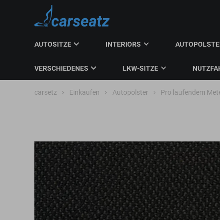
AUTOSITZE
INTERIORS
AUTOPOLST
VERSCHIEDENES
LKW-SITZE
NUTZFA
carsetz
Einkaufen
Autopolster
Pro laufendem Met