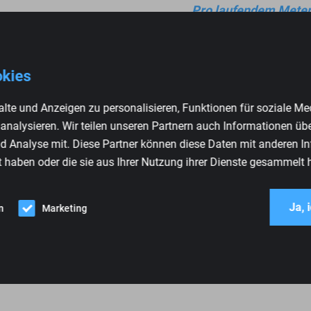
Pro laufendem Mete
okies
lte und Anzeigen zu personalisieren, Funktionen für soziale Me
 analysieren. Wir teilen unseren Partnern auch Informationen üb
d Analyse mit. Diese Partner können diese Daten mit anderen I
t haben oder die sie aus Ihrer Nutzung ihrer Dienste gesammelt 
1 kg
Ja, 
Anthrazit
n
Marketing
Renault