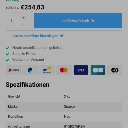
Vorrätig
€
254,83
€
283,14
Im Einkaufskorb
Zur Wunschliste hinzufügen
Heute bestellt, schnell geliefert
Scharfe Preise
Weltweiter Versand
Spezifikationen
Gewicht
3 kg
Marke
Sparco
Kondition
Neu
Artikelnummer
015R375PSN