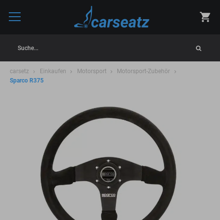
Suche...
carsetz
Einkaufen
Motorsport
Motorsport-Zubehör
Sparco R375