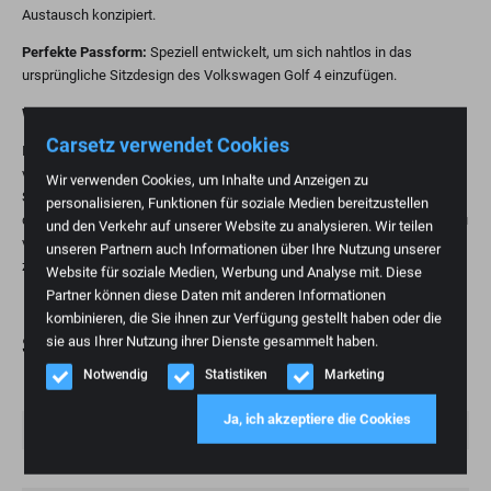
Austausch konzipiert.
Perfekte Passform:
Speziell entwickelt, um sich nahtlos in das
ursprüngliche Sitzdesign des Volkswagen Golf 4 einzufügen.
Warum ein Schaumstoffteil ersetzen?
Carsetz verwendet Cookies
Im Laufe der Zeit kann der Schaumstoff von Autositzen seine Form
verlieren, was zu geringerem Halt und Komfort führt. Der Austausch des
Wir verwenden Cookies, um Inhalte und Anzeigen zu
Schaumstoffteils ist eine praktische und kostengünstige Möglichkeit,
personalisieren, Funktionen für soziale Medien bereitzustellen
den Sitzkomfort wiederherzustellen und die Lebensdauer Ihres Sitzes zu
und den Verkehr auf unserer Website zu analysieren. Wir teilen
verlängern. Dies ist besonders wichtig für Personen, die viele Kilometer
unseren Partnern auch Informationen über Ihre Nutzung unserer
zurücklegen und Wert auf ergonomische Sitze legen.
Website für soziale Medien, Werbung und Analyse mit. Diese
Partner können diese Daten mit anderen Informationen
kombinieren, die Sie ihnen zur Verfügung gestellt haben oder die
Spezifikationen
sie aus Ihrer Nutzung ihrer Dienste gesammelt haben.
Notwendig
Statistiken
Marketing
Gewicht
1 kg
Ja, ich akzeptiere die Cookies
Marke
Volkswagen
Modemodell
Welle 4