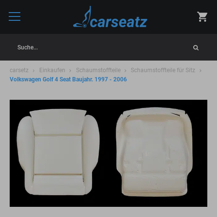
Suche...
carsetz
Einkaufen
Schaumstoffteile
Schaumstoffteile für Sitz
Volkswagen Golf 4 Seat Baujahr. 1997 - 2006