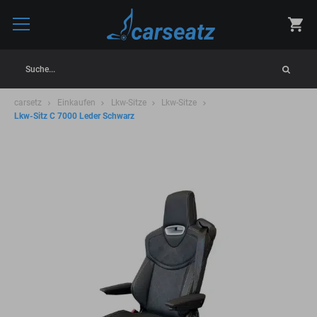
Suche...
carsetz
Einkaufen
Lkw-Sitze
Lkw-Sitze
Lkw-Sitz C 7000 Leder Schwarz