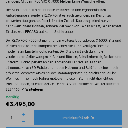
genügen. Mit dem RECARO C 7000 bleiben keine Wünsche offen.
Der Stuhl übertrifft nicht nur alle technischen und ergonomischen
Anforderungen, sondern RECARO ist es auch gelungen, ein Design zu
entwerfen, das ganz auf der Höhe der Zeit ist. Das zeugt nicht nur von
handwerklichem Können, sondern viel mehr von Leidenschaft, Leidenschaft
für das, was RECARO gut kann: Stühle bauen.
Der RECARO C 7000 ist nicht nur ein weiteres Upgrade des C 6000. Sitz und
Rückenlehne wurden komplett neu entwickelt und verfügen über die
modernsten Einstellmöglichkeiten. Der Sitz passt sich durch die
verstellbaren Seitenwangen in Sitz und Rücken, Schulterbereich, Becken und
unterem Rücken perfekt an den Körper des Fahrers an. Mit der
atmungsaktiven 3D-Polsterung haben Heizung und Belüftung einen noch
größeren Mehrwert, als es bei der Standardpolsterung bereits der Fall ist.
Wenn es immer noch Fahrer gibt, die in diesem Stuhl nicht die richtige
Position finden, ist es an der Zeit, einen Arzt aufzusuchen. Artikel Nummer
82811604-4
Weiterlesen
Vorrätig
€
3.495,00
Im Einkaufskorb