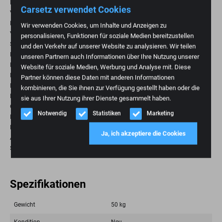
Einstellung des Sitzwinkels
Carsetz verwendet Cookies
Verstellbare Seitenwangen der Rückenlehne
Einstellbare Schulterstütze
Wir verwenden Cookies, um Inhalte und Anzeigen zu
Verstellbarer Seitenwangensitz
personalisieren, Funktionen für soziale Medien bereitzustellen
Sitzverlängerung
und den Verkehr auf unserer Website zu analysieren. Wir teilen
Einstellbare vertikale Dämpfung
unseren Partnern auch Informationen über Ihre Nutzung unserer
Horizontale Dämpfung, bei Bedarf abschließbar
Website für soziale Medien, Werbung und Analyse mit. Diese
Einstellbare Beckenstütze
Partner können diese Daten mit anderen Informationen
Einstellbare Lordosenstütze
kombinieren, die Sie ihnen zur Verfügung gestellt haben oder die
Klappbare Armlehnen aus Leder mit markengerechter Winkelverstellung
sie aus Ihrer Nutzung ihrer Dienste gesammelt haben.
Gleitschienen mit Komfortauslösung
Notwendig
Statistiken
Marketing
Klimapaket - zweistufige Heizung in Rückenlehne und Sitz, sowie
Belüftung
Ja, ich akzeptiere die Cookies
Ausstiegsmodus Fahrwerk
Schwarzes Leder in Kombination mit Stoff 3D Aero Silber
Spezifikationen
Gewicht
50 kg