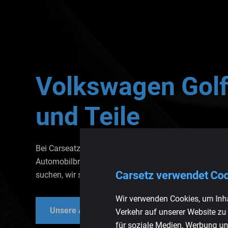
Volkswagen
Gol
und
Teile
Bei Carseatz sind Sie an der richtigen Adresse, wenn
Automobilbranche bieten wir eine breite Palette von 
Carsetz verwendet Co
suchen, wir sind bereit, Ihnen den besten Service und d
Wir verwenden Cookies, um Inha
Unsere Autositze ansehen
Unsere Te
Verkehr auf unserer Website zu
für soziale Medien, Werbung un