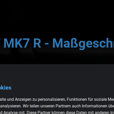
f
MK7
R
-
Maßgeschn
 Sie hochwertige Sitze und Teile für Ihren Volkswagen Golf MK7 
Produkten, die genau zu Ihrem Auto passen. Ob Sie neue Sitze, k
okies
ie beste Qualität zu bieten.
lte und Anzeigen zu personalisieren, Funktionen für soziale Me
ile ansehen
 analysieren. Wir teilen unseren Partnern auch Informationen üb
d Analyse mit. Diese Partner können diese Daten mit anderen I