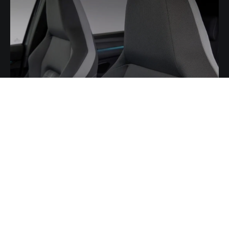
Onderdelen
Carseatz biedt een breed scala aan losse onderdelen voor jouw interieur,
waaronder:
Schuimdelen:
Hoogwaardige schuimdelen voor zittingen en
rugleuningen.
Rugleuningen:
Diverse onderdelen en schuimdelen voor rugleuningen.