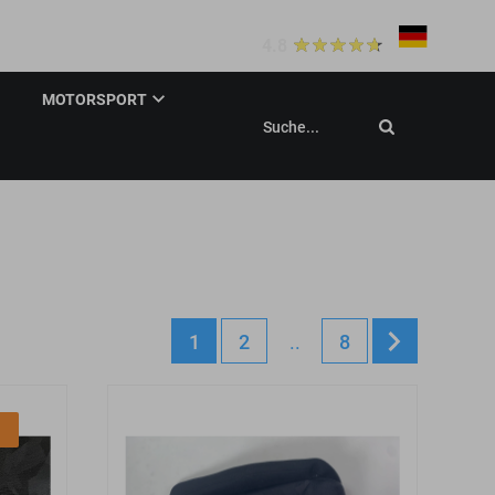
20+
Bewertungen
eldung
4.8
MOTORSPORT
Suche...
1
2
..
8