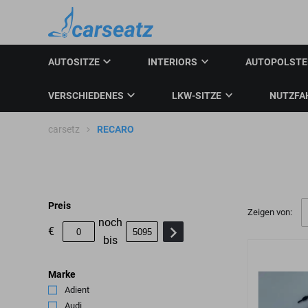
AUTOSITZE
INTERIORS
AUTOPOLST
VERSCHIEDENES
LKW-SITZE
NUTZFA
carsetz
RECARO
Preis
Zeigen von:
noch
€
bis
Marke
Adient
(4)
Audi
(3)