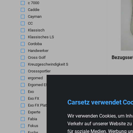
c 7000
(3)
Caddie
(1)
Cayman
(2)
CC
(1)
Klassisch
(1)
Klassisches LS
(1)
Cordoba
(1)
Handwerker
(1)
Bezugsse
Cross Golf
(1)
Kreuzgeschwindigkeit S
(1)
Crosssportler
(18)
ergomed
(3)
€
335,95
Ergomed ES Klima
(1)
Exo
(1)
Exo FX
(1)
Carsetz verwendet Co
Exo FX Platin
(1)
Experte
(6)
Wir verwenden Cookies, um Inha
Fabia
(1)
Verkehr auf unserer Website zu
Fokus
(2)
für soziale Medien, Werbung un
Fuchs
(1)