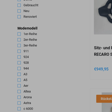
Gebraucht
(7)
Neu
(115)
Renoviert
(10)
Modemodell
1er-Reihe
(4)
2er-Reihe
(2)
3er-Reihe
(2)
Sitz- und
911
(5)
RECARO Sp
924
(3)
928
(1)
944
(3)
€
949,95
A3
(2)
A5
(1)
Aer
(1)
Altea
(1)
Arona
(1)
Rückst
Astra
(1)
c 6000
(4)