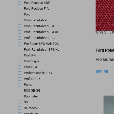
Pole-Position ABE
(7)
Pole-Position FIA
(4)
Polo
(1)
Profi-Rennfahrer
(1)
Profi-Rennfahrer SPA
(3)
Profi-Rennfahrer SPA XL
(3)
Profi-Rennfahrer SPG
(4)
Pro Racer SPG HANS XL
(2)
Profi-Rennfahrer SPG XL
(1)
Ford Pol
Profi RN
(3)
Pro laufe
Profi Sigus
(3)
Profi SPA
(1)
€
89,95
Professionelle SPG
(2)
Profi SPG XL
(2)
Puma
(1)
RCS GB GG
(1)
Roomster
(1)
S3
(1)
Scirocco 3
(1)
Spezialist
(8)