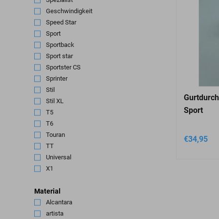
Geschwindigkeit
(1)
Speed Star
(1)
Sport
(3)
Sportback
(1)
Sport star
(12)
Sportster CS
(5)
Sprinter
(1)
Stil
(4)
Gurtdurch
Stil XL
(1)
Sport
T5
(1)
T6
(1)
Touran
(1)
€
34,95
TT
(2)
Universal
(2)
X1
(2)
Material
Alcantara
(2)
artista
(6)