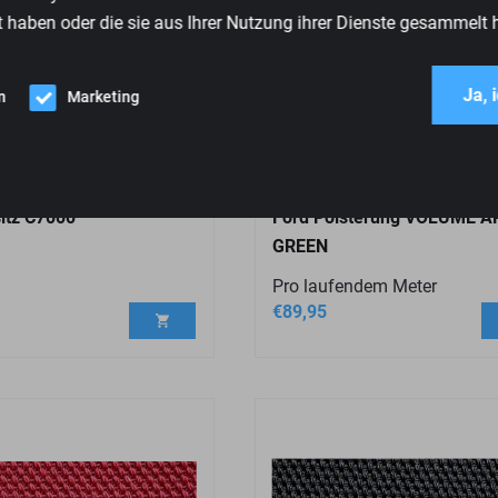
t haben oder die sie aus Ihrer Nutzung ihrer Dienste gesammelt 
Ja, 
n
Marketing
itz C7000
Ford Polsterung VOLUME A
GREEN
Pro laufendem Meter
€
89,95