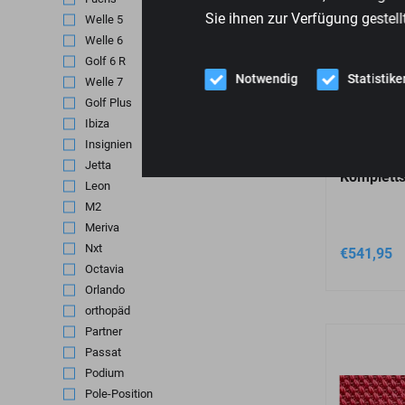
Sie ihnen zur Verfügung gestell
Welle 5
(1)
Welle 6
(1)
Golf 6 R
(2)
Notwendig
Statistike
Welle 7
(2)
Golf Plus
(1)
Ibiza
(1)
Insignien
(1)
Jetta
(2)
Kompletts
Leon
(2)
M2
(2)
Meriva
(1)
Nxt
(1)
€
541,95
Octavia
(2)
Orlando
(1)
orthopäd
(4)
Partner
(1)
Passat
(2)
Podium
(1)
Pole-Position
(2)