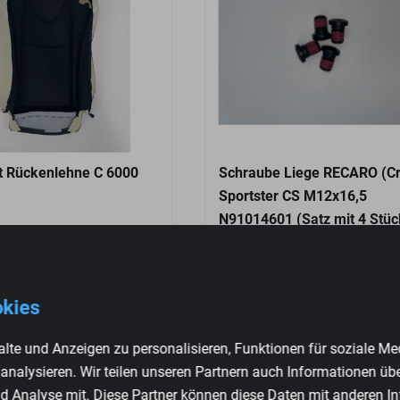
t Rückenlehne C 6000
Schraube Liege RECARO (Cr
Sportster CS M12x16,5
N91014601 (Satz mit 4 Stüc
€
34,95
okies
lte und Anzeigen zu personalisieren, Funktionen für soziale Me
 analysieren. Wir teilen unseren Partnern auch Informationen üb
d Analyse mit. Diese Partner können diese Daten mit anderen I