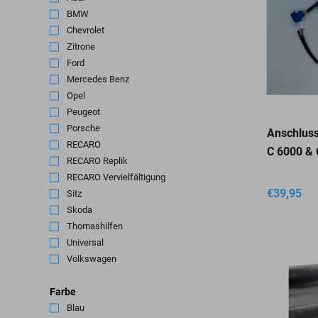
BMW
(4)
Chevrolet
(1)
Zitrone
(1)
Ford
(6)
Mercedes Benz
(1)
Opel
(2)
Peugeot
(1)
Porsche
(5)
Anschluss
RECARO
(144)
C 6000 & 
RECARO Replik
(2)
RECARO Vervielfältigung
(2)
€
39,95
Sitz
(3)
Skoda
(3)
Thomashilfen
(1)
Universal
(4)
Volkswagen
(9)
Farbe
Blau
(5)