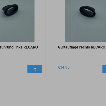
führung links RECARO
Gurtauflage rechts RECARO
€
34,95