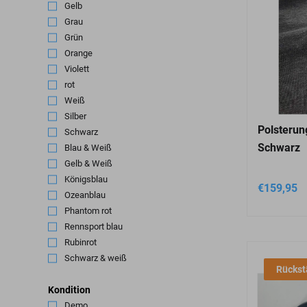
Gelb
(2)
Grau
(13)
Grün
(1)
Orange
(2)
Violett
(1)
rot
(6)
Weiß
(1)
Silber
(1)
Polsteru
Schwarz
(122)
Schwarz
Blau & Weiß
(1)
Gelb & Weiß
(1)
Königsblau
(1)
€
159,95
Ozeanblau
(1)
Phantom rot
(1)
Rennsport blau
(1)
Rubinrot
(1)
Schwarz & weiß
(1)
Rückst
Kondition
Demo
(10)