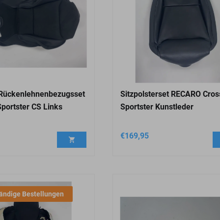
 Rückenlehnenbezugsset
Sitzpolsterset RECARO Cros
ortster CS Links
Sportster Kunstleder
€
169,95
ändige Bestellungen