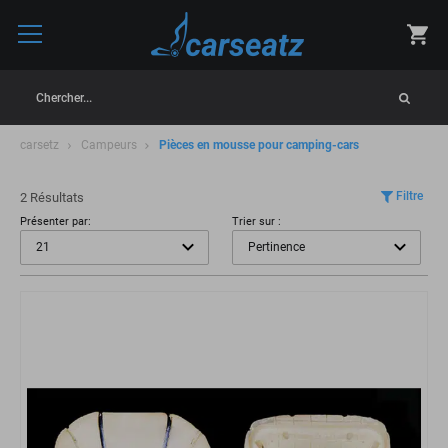
Chercher...
carsetz
Campeurs
Pièces en mousse pour camping-cars
Filtre
2 Résultats
Présenter par:
Trier sur :