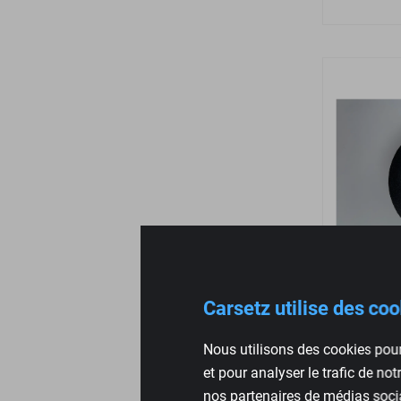
Carsetz utilise des co
Couvercl
Dossier 
Nous utilisons des cookies pour
et pour analyser le trafic de no
€
13,95
nos partenaires de médias socia