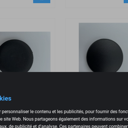
okies
e Bouton de commande
Couverture de la série modu
RECARO
RECARO
 personnaliser le contenu et les publicités, pour fournir des fon
tre site Web. Nous partageons également des informations sur vot
€
11,95
ux, de publicité et d'analyse. Ces partenaires peuvent combiner