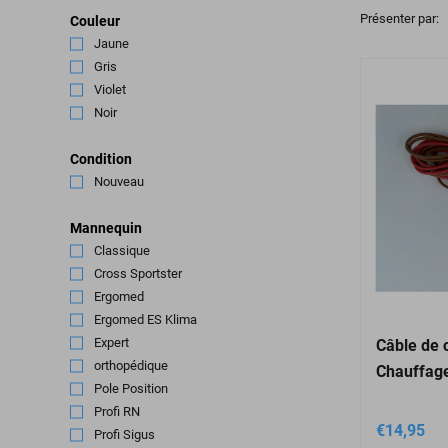
Présenter par:
Couleur
Jaune
(1)
Gris
(1)
Violet
(1)
Noir
(16)
Condition
Nouveau
(148)
Mannequin
Classique
(1)
Cross Sportster
(26)
Ergomed
(29)
Ergomed ES Klima
(1)
Expert
(21)
Câble de 
orthopédique
(15)
Chauffag
Pole Position
(1)
Profi RN
(4)
€
14,95
Profi Sigus
(4)