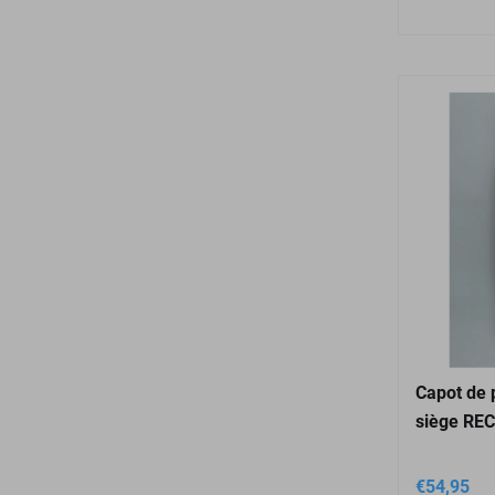
Capot de 
siège REC
€
54,95