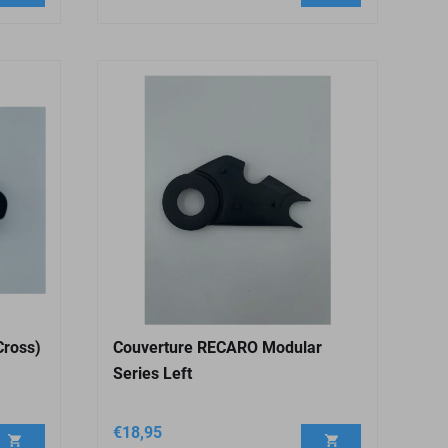
Cross)
Couverture RECARO Modular
Series Left
€
18,95