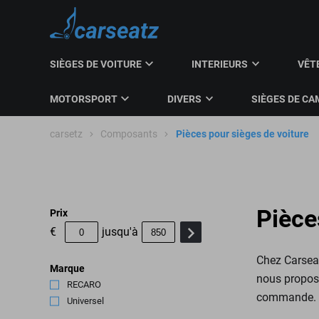
SIÈGES DE VOITURE
INTERIEURS
VÊT
MOTORSPORT
DIVERS
SIÈGES DE CA
carsetz
Composants
Pièces pour sièges de voiture
Pièce
Prix
€
jusqu'à
Chez Carseat
Marque
nous proposo
RECARO
(145)
commande. Vo
Universel
(1)