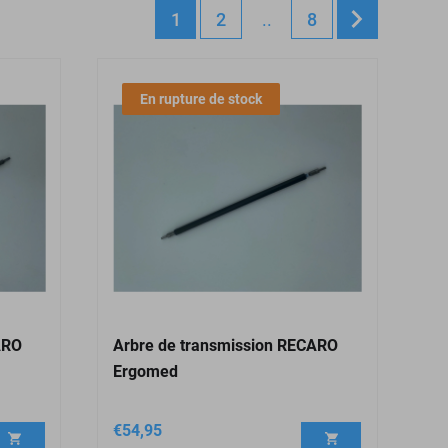
1
2
..
8
En rupture de stock
ARO
Arbre de transmission RECARO
Ergomed
€
54,95