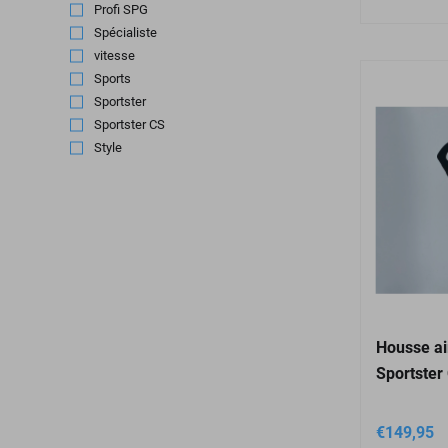
Profi SPG
(1)
Spécialiste
(21)
vitesse
(17)
Sports
(3)
Sportster
(24)
Sportster CS
(3)
Style
(42)
Housse a
Sportster
€
149,95