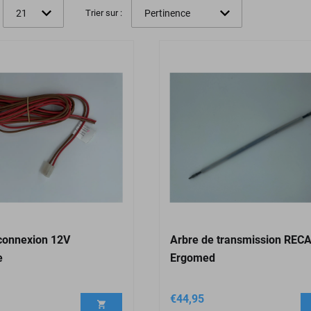
Trier sur :
connexion 12V
Arbre de transmission REC
e
Ergomed
€
44,95