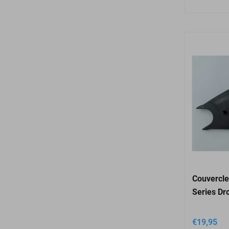
Couvercl
Series Dro
€
19,95