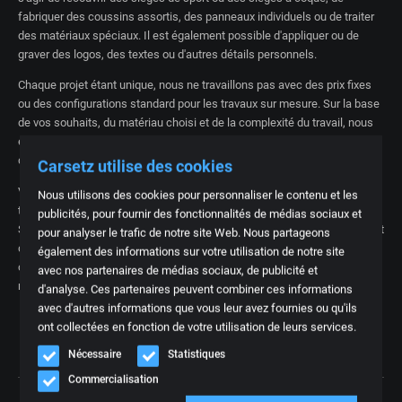
fabriquer des coussins assortis, des panneaux individuels ou de traiter
des matériaux spéciaux. Il est également possible d'appliquer ou de
graver des logos, des textes ou d'autres détails personnels.
Chaque projet étant unique, nous ne travaillons pas avec des prix fixes
ou des configurations standard pour les travaux sur mesure. Sur la base
de vos souhaits, du matériau choisi et de la complexité du travail, nous
établissons une offre personnalisée. Vous savez ainsi exactement à
quoi vous en tenir.
Carsetz utilise des cookies
Vous souhaitez obtenir plus d'informations ou demander un travail de
Nous utilisons des cookies pour personnaliser le contenu et les
tapisserie d'ameublement sur mesure ?
publicités, pour fournir des fonctionnalités de médias sociaux et
Si tel est le cas, veuillez nous contacter à l'adresse suivante
contacter
et
pour analyser le trafic de notre site Web. Nous partageons
décrivez vos besoins le plus clairement possible. Des photos ou des
également des informations sur votre utilisation de notre site
croquis de référence nous aideront à évaluer votre demande plus
avec nos partenaires de médias sociaux, de publicité et
rapidement et avec plus de précision.
d'analyse. Ces partenaires peuvent combiner ces informations
avec d'autres informations que vous leur avez fournies ou qu'ils
ont collectées en fonction de votre utilisation de leurs services.
Nécessaire
Statistiques
Commercialisation