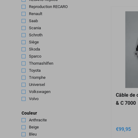
Reproduction RECARO
(2)
Renault
(53)
Saab
(1)
Scania
(5)
Schroth
(5)
Siège
(3)
Skoda
(4)
Sparco
(71)
Thomashilfen
(1)
Toyota
(9)
Triomphe
(2)
Universel
(15)
Volkswagen
(108)
Câble de 
Volvo
(6)
& C 7000
Couleur
Anthracite
(36)
Beige
(22)
€
99,95
Bleu
(59)