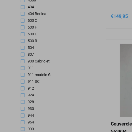
4000
(1)
404
(2)
404 Berlina
(1)
€
149,95
500 C
(1)
500 F
(2)
500 L
(2)
500 R
(2)
504
(2)
807
(1)
900 Cabriolet
(1)
911
(13)
911 modèle G
(2)
911 SC
(2)
912
(2)
924
(5)
928
(1)
930
(1)
944
(5)
964
(3)
Couvercle
993
(1)
563934