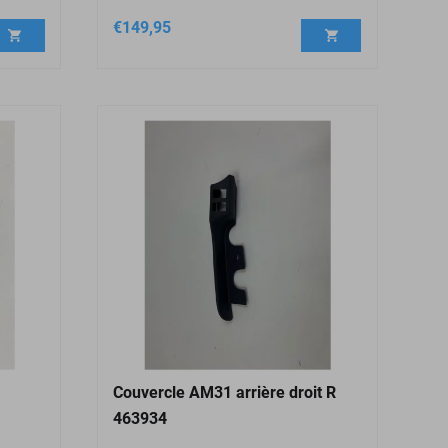
€
149,95
Couvercle AM31 arrière droit R
463934