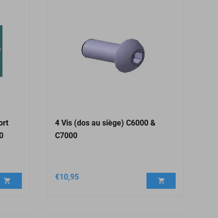
ort
4 Vis (dos au siège) C6000 &
0
C7000
€
10,95