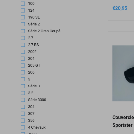
100
(1)
€
20,95
124
(1)
190 SL
(1)
Série 2
(2)
Série 2 Gran Coupé
(2)
2.7
(1)
2.7 RS
(5)
2002
(4)
204
(2)
205 GTI
(2)
206
(1)
3
(1)
Série 3
(2)
3.2
(1)
Série 3000
(1)
304
(2)
307
(1)
Couvercle
356
(2)
Sportster 
4 Chevaux
(1)