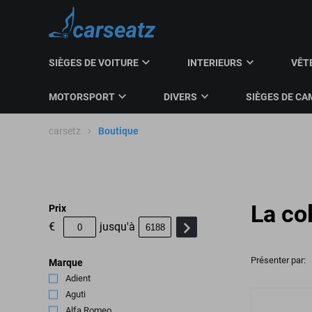
SIÈGES DE VOITURE
INTERIEURS
VÊT
MOTORSPORT
DIVERS
SIÈGES DE CA
carsetz
Boutique
La co
Prix
€
jusqu'à
Présenter par:
Marque
Adient
(24)
Aguti
(1)
Alfa Romeo
(4)