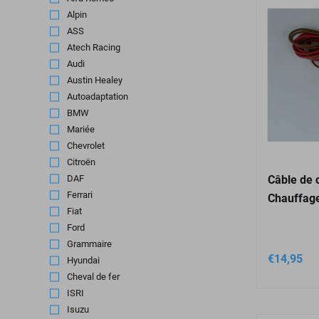
Alpin
(4)
ASS
(4)
Atech Racing
(24)
Audi
(10)
Austin Healey
(3)
Autoadaptation
(2)
BMW
(47)
Mariée
(3)
Chevrolet
(1)
Citroën
(16)
Câble de 
DAF
(8)
Ferrari
(2)
Chauffag
Fiat
(40)
Ford
(33)
Grammaire
(3)
€
14,95
Hyundai
(1)
Cheval de fer
(2)
ISRI
(5)
Isuzu
(3)