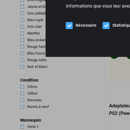
informations que vous leur avez 
Jaune et blanc
(1)
Gris palladium
(1)
Bleu royal
(1)
Nécessaire
Statistiq
Gris clair
(2)
Menthe
(1)
Bleu océan
(1)
Rouge fantôme
(1)
Bleu foncé
(1)
Rouge rubis
(1)
Noir et blanc
(1)
Condition
Démo
(70)
Utilisé
(30)
Nouveau
(711)
Adaptateu
Remis à neuf
(9)
PS2 (Powe
Mannequin
Série 1
(4)