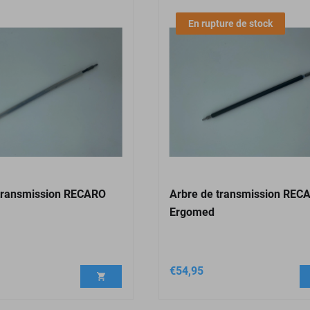
En rupture de stock
 transmission RECARO
Arbre de transmission REC
Ergomed
€
54,95