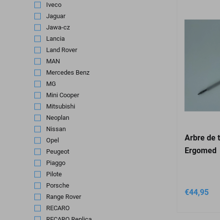
Iveco
(19)
Jaguar
(1)
Jawa-cz
(1)
Lancia
(1)
Land Rover
(2)
MAN
(6)
Mercedes Benz
(64)
MG
(2)
Mini Cooper
(1)
Mitsubishi
(5)
Neoplan
(1)
Nissan
(18)
Arbre de
Opel
(26)
Ergomed
Peugeot
(33)
Piaggo
(1)
Pilote
(3)
Porsche
(95)
€
44,95
Range Rover
(2)
RECARO
(384)
RECARO Replica
(2)