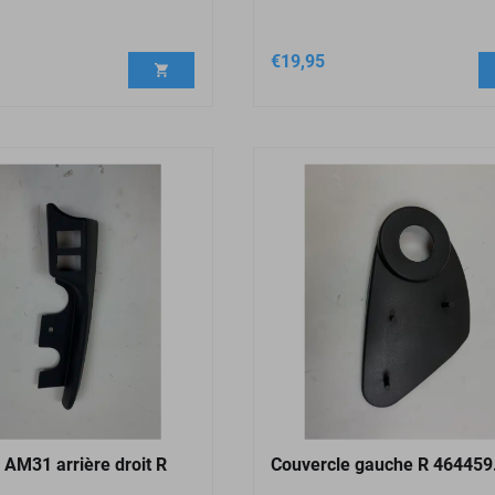
€
19,95
 AM31 arrière droit R
Couvercle gauche R 464459