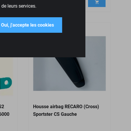
 de leurs services.
Oui, j'accepte les cookies
S2
Housse airbag RECARO (Cross)
C6000
Sportster CS Gauche