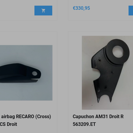
€
330,95
 airbag RECARO (Cross)
Capuchon AM31 Droit R
CS Droit
563209.ET