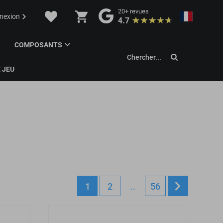
20+
revues
nexion
4.7
COMPOSANTS
Chercher...
 JEU
1
2
..
56