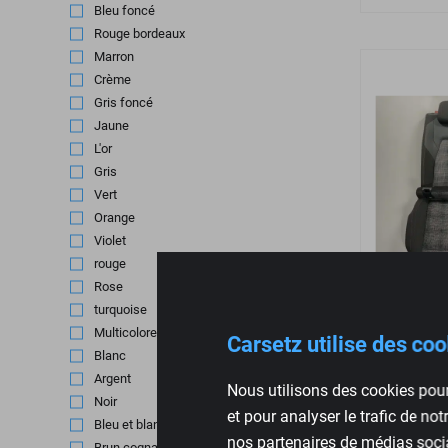
Bleu foncé
(12)
Rouge bordeaux
(3)
Marron
(8)
Crème
(5)
Gris foncé
(8)
Jaune
(6)
L'or
(1)
Gris
(113)
Vert
(21)
Orange
(8)
Violet
(8)
rouge
(60)
Rose
(1)
turquoise
(2)
Multicolore
(2)
Siège arr
Carsetz utilise des co
Blanc
(20)
VW Golf 8
Argent
(10)
Rouge/Bla
Nous utilisons des cookies pour
Noir
(274)
et pour analyser le trafic de no
Bleu et blanc
(1)
nos partenaires de médias socia
€
395,00
Brun cognac
(2)