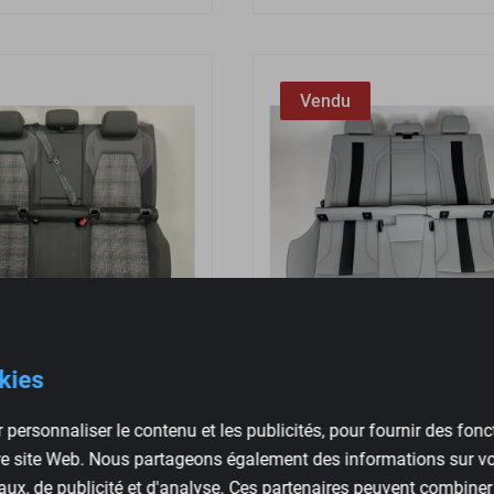
Vendu
ière & panneaux de porte
Sièges arrière et panneaux 
okies
 GTI Alcantara/Fabric
porte BMW M5 (F90) Cuir
nc/Gris
Silverstone
 personnaliser le contenu et les publicités, pour fournir des fon
tre site Web. Nous partageons également des informations sur vot
ux, de publicité et d'analyse. Ces partenaires peuvent combiner
€
350,00