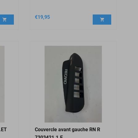
€
19,95
.ET
Couvercle avant gauche RN R
7303421.1.E