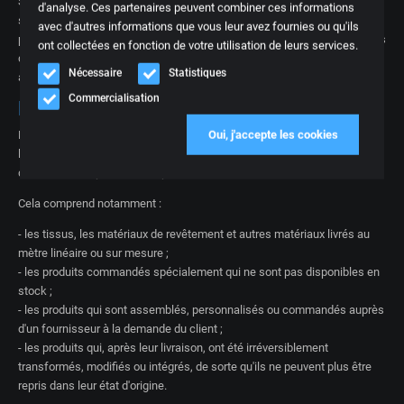
Si vous décidez tout de même d'accepter le colis, nous vous prions de
d'analyse. Ces partenaires peuvent combiner ces informations
signaler immédiatement tout dommage visible au transporteur et de
avec d'autres informations que vous leur avez fournies ou qu'ils
prendre des photos. Signalez-nous ensuite le dommage de transport dès
ont collectées en fonction de votre utilisation de leurs services.
que possible afin que nous puissions trouver ensemble une solution
Nécessaire
Statistiques
adaptée.
Commercialisation
Exceptions au droit de rétractation
Oui, j'accepte les cookies
Le droit de rétractation ne s'applique pas aux produits fabriqués selon
les spécifications du consommateur ou qui sont manifestement
destinés à une personne en particulier.
Cela comprend notamment :
- les tissus, les matériaux de revêtement et autres matériaux livrés au
mètre linéaire ou sur mesure ;
- les produits commandés spécialement qui ne sont pas disponibles en
stock ;
- les produits qui sont assemblés, personnalisés ou commandés auprès
d'un fournisseur à la demande du client ;
- les produits qui, après leur livraison, ont été irréversiblement
transformés, modifiés ou intégrés, de sorte qu'ils ne peuvent plus être
repris dans leur état d'origine.