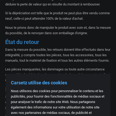
déduire la perte de valeur qui en résulte du montant à rembourser.
Si la dépréciation est telle que le produit ne peut plus être vendu comme
neuf, celle-ci peut atteindre 100% de la valeur d'achat.
Nous te prions donc de manipuler le produit avec soin et, dans la mesure
du possible, de le renvoyer dans son emballage d'origine.
État du retour
Dans la mesure du possible, les retours doivent être effectués dans leur
intégralité, y compris toutes les pièces, tous les accessoires, tous les
manuels, tout le matériel de fixation et tous les autres éléments fournis.
Les pièces manquantes, les dommages ou toute autre circonstance
susceptible de réduire la valeur marchande du produit peuvent entraîner
une réduction du montant remboursable.
Carsetz utilise des cookies
Dommages liés au transport
Nous utilisons des cookies pour personnaliser le contenu et les
publicités, pour fournir des fonctionnalités de médias sociaux et
Si un colis vous est remis par le transporteur et qu'il présente des
pour analyser le trafic de notre site Web. Nous partageons
dommages visibles, nous vous conseillons de refuser tout colis
également des informations sur votre utilisation de notre site
gravement endommagé.
avec nos partenaires de médias sociaux, de publicité et