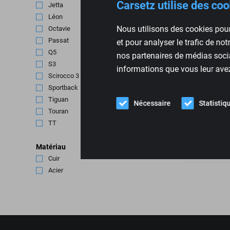
Carsetz utilise des co
Jetta
(1)
Léon
(2)
Nous utilisons des cookies pour
Octavie
(2)
Passat
(1)
et pour analyser le trafic de no
Q5
(1)
nos partenaires de médias socia
S3
(1)
informations que vous leur avez 
Scirocco 3
(1)
Sportback
(1)
RECARO Co
Tiguan
(1)
Nécessaire
Statistiq
Audi, VW,
Touran
(1)
TT
(1)
€
319,00
Matériau
Cuir
(1)
Acier
(3)