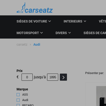
SIÈGES DE VOITURE
INTERIEURS
VÊT
MOTORSPORT
DIVERS
SIÈGES DE CA
carsetz
Audi
Prix
Présenter par:
€
jusqu'à
Marque
ASS
(1)
Audi
(4)
RECARO
(2)