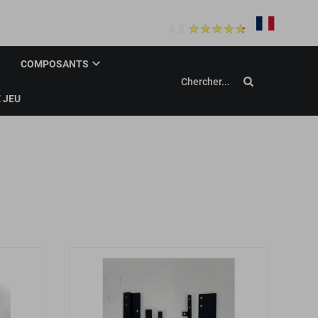
20+
revues
nexion
4.8
COMPOSANTS
Chercher...
 JEU