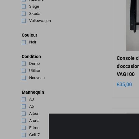
Siège
(2)
Skoda
(2)
Volkswagen
(3)
Couleur
Noir
(4)
Condition
Console d
Démo
(1)
d'occasio
Utilisé
(1)
VAG100
Nouveau
(2)
€
35,00
Mannequin
A3
(2)
A5
(1)
Altea
(1)
Arona
(1)
E-tron
(1)
Golf 7
(1)