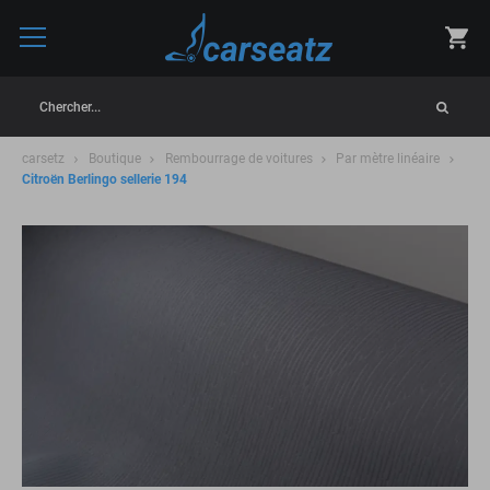
Chercher...
carsetz
Boutique
Rembourrage de voitures
Par mètre linéaire
Citroën Berlingo sellerie 194