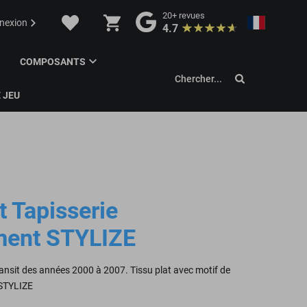
20+
revues
nexion
4.7
COMPOSANTS
Chercher...
 JEU
t Tapisserie
ment STYLIZE
ransit des années 2000 à 2007. Tissu plat avec motif de
 STYLIZE