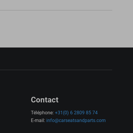
Contact
Téléphone:
+31(0) 6 2809 85 74
E-mail:
info@carseatsandparts.com