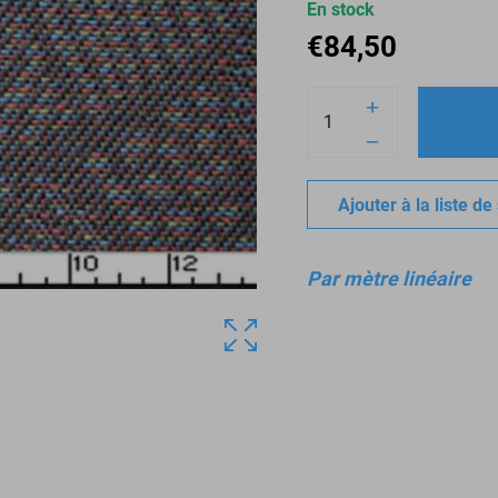
En stock
€
84,50
Ajouter à la liste de
Par mètre linéaire