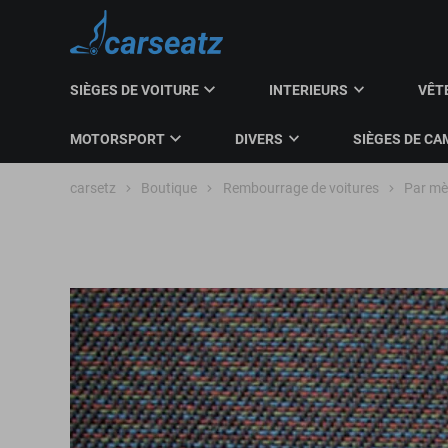
SIÈGES DE VOITURE
INTERIEURS
VÊT
MOTORSPORT
DIVERS
SIÈGES DE CA
carsetz
Boutique
Rembourrage de voitures
Par mèt