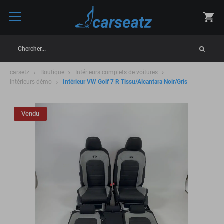
Chercher...
carsetz
Boutique
Intérieurs complets de voitures
Intérieurs démo
Intérieur VW Golf 7 R Tissu/Alcantara Noir/Gris
Vendu