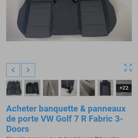
+22
Acheter banquette & panneaux
de porte VW Golf 7 R Fabric 3-
Doors