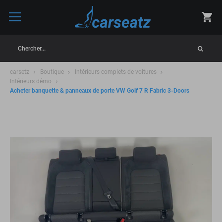
Chercher...
carsetz
Boutique
Intérieurs complets de voitures
Intérieurs démo
Acheter banquette & panneaux de porte VW Golf 7 R Fabric 3-Doors