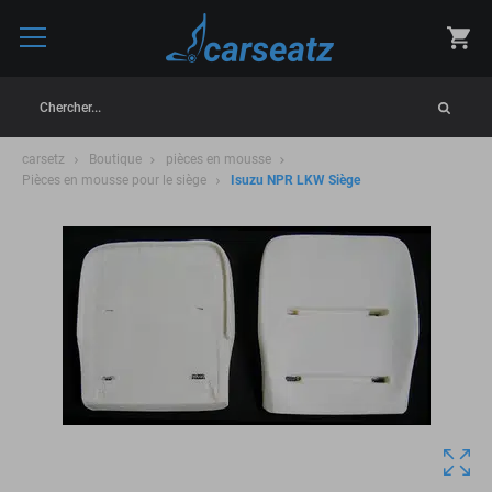
Chercher...
carsetz
Boutique
pièces en mousse
Pièces en mousse pour le siège
Isuzu NPR LKW Siège