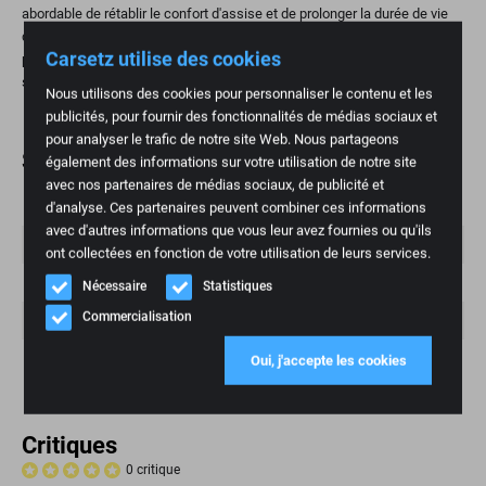
abordable de rétablir le confort d'assise et de prolonger la durée de vie
de votre siège. C'est particulièrement important pour les personnes qui
Carsetz utilise des cookies
parcourent beaucoup de kilomètres et pour celles qui apprécient les
sièges ergonomiques.
Nous utilisons des cookies pour personnaliser le contenu et les
publicités, pour fournir des fonctionnalités de médias sociaux et
pour analyser le trafic de notre site Web. Nous partageons
Spécifications
également des informations sur votre utilisation de notre site
avec nos partenaires de médias sociaux, de publicité et
Poids
d'analyse. Ces partenaires peuvent combiner ces informations
1 kg
avec d'autres informations que vous leur avez fournies ou qu'ils
Marque
Isuzu
ont collectées en fonction de votre utilisation de leurs services.
Mannequin
NPR LKW
Nécessaire
Statistiques
Commercialisation
Numéro d'article
75
Condition
Nouveau
Oui, j'accepte les cookies
Critiques
0 critique