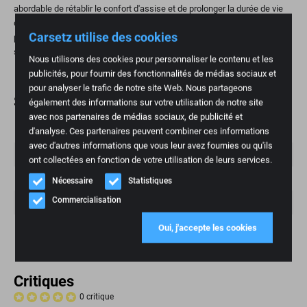
abordable de rétablir le confort d'assise et de prolonger la durée de vie
de votre siège. C'est particulièrement important pour les personnes qui
Carsetz utilise des cookies
parcourent beaucoup de kilomètres et pour celles qui apprécient les
sièges ergonomiques.
Nous utilisons des cookies pour personnaliser le contenu et les
publicités, pour fournir des fonctionnalités de médias sociaux et
pour analyser le trafic de notre site Web. Nous partageons
Spécifications
également des informations sur votre utilisation de notre site
avec nos partenaires de médias sociaux, de publicité et
Poids
d'analyse. Ces partenaires peuvent combiner ces informations
1 kg
avec d'autres informations que vous leur avez fournies ou qu'ils
Marque
Peugeot
ont collectées en fonction de votre utilisation de leurs services.
Mannequin
404
Nécessaire
Statistiques
Commercialisation
Numéro d'article
140
Condition
Nouveau
Oui, j'accepte les cookies
Critiques
0 critique