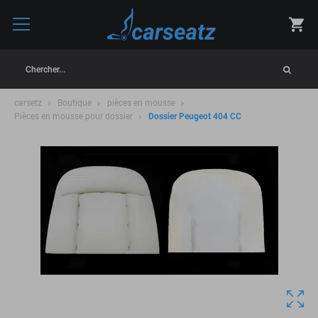
Chercher...
carsetz
Boutique
pièces en mousse
Pièces en mousse pour dossier
Dossier Peugeot 404 CC