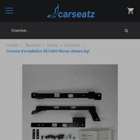
Chercher...
carsetz
Boutique
Divers
Consoles
Console d'installation RECARO Nissan Almera &gt