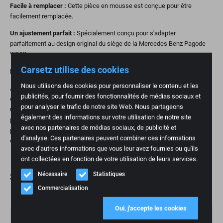
Facile à remplacer :
Cette pièce en mousse est conçue pour être
facilement remplacée.
Un ajustement parfait :
Spécialement conçu pour s'adapter
parfaitement au design original du siège de la Mercedes Benz Pagode
W113.
Carsetz utilise des cookies
Pourquoi remplacer une pièce en mousse ?
Nous utilisons des cookies pour personnaliser le contenu et les
Avec le temps, la mousse des sièges de voiture peut perdre sa forme,
publicités, pour fournir des fonctionnalités de médias sociaux et
ce qui réduit le soutien et le confort. Le remplacement de la mousse est
pour analyser le trafic de notre site Web. Nous partageons
un moyen pratique et abordable de rétablir le confort d'assise et de
également des informations sur votre utilisation de notre site
prolonger la durée de vie de votre siège. C'est particulièrement important
avec nos partenaires de médias sociaux, de publicité et
pour les personnes qui parcourent beaucoup de kilomètres et pour
d'analyse. Ces partenaires peuvent combiner ces informations
celles qui apprécient les sièges ergonomiques.
avec d'autres informations que vous leur avez fournies ou qu'ils
ont collectées en fonction de votre utilisation de leurs services.
Nécessaire
Statistiques
Spécifications
Commercialisation
Poids
1 kg
Oui, j'accepte les cookies
Marque
Mercedes Benz