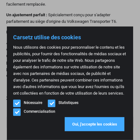
facilement remplacée.
Un ajustement parfait :
Spécialement conçu pour s'adapter
parfaitement au siège d'origine du Volkswagen Transporter T6.
Pourquoi remplacer une pièce en mousse ?
Carsetz utilise des cookies
Avec le temps, la mousse des sièges de voiture peut perdre sa forme,
Nous utilisons des cookies pour personnaliser le contenu et les
ce qui réduit le soutien et le confort. Le remplacement de la mousse est
publicités, pour fournir des fonctionnalités de médias sociaux et
un moyen pratique et abordable de rétablir le confort d'assise et de
pour analyser le trafic de notre site Web. Nous partageons
prolonger la durée de vie de votre siège. C'est particulièrement important
également des informations sur votre utilisation de notre site
pour les personnes qui parcourent beaucoup de kilomètres et pour
avec nos partenaires de médias sociaux, de publicité et
celles qui apprécient les sièges ergonomiques.
d'analyse. Ces partenaires peuvent combiner ces informations
avec d'autres informations que vous leur avez fournies ou qu'ils
ont collectées en fonction de votre utilisation de leurs services.
Spécifications
Nécessaire
Statistiques
Poids
1 kg
Commercialisation
Marque
Volkswagen
Oui, j'accepte les cookies
Mannequin
T2