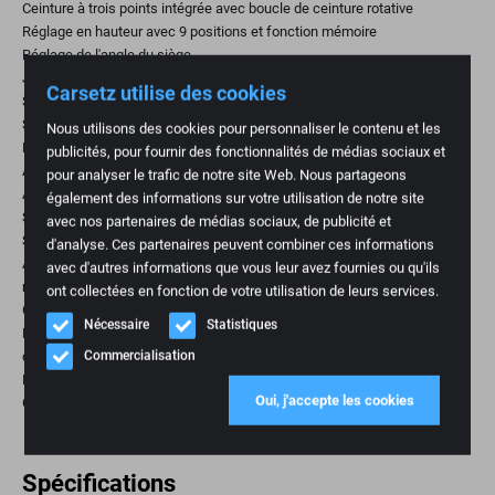
Ceinture à trois points intégrée avec boucle de ceinture rotative
Réglage en hauteur avec 9 positions et fonction mémoire
Réglage de l'angle du siège
Joues latérales du dossier réglables
Carsetz utilise des cookies
Support d'épaule réglable
Siège latéral réglable
Nous utilisons des cookies pour personnaliser le contenu et les
Extension du siège
publicités, pour fournir des fonctionnalités de médias sociaux et
Amortissement vertical réglable
pour analyser le trafic de notre site Web. Nous partageons
Amortissement horizontal, verrouillable si nécessaire
également des informations sur votre utilisation de notre site
Support pelvien réglable
avec nos partenaires de médias sociaux, de publicité et
Support de lordose réglable
d'analyse. Ces partenaires peuvent combiner ces informations
Accoudoirs rabattables en cuir avec réglage de l'angle adapté à la
avec d'autres informations que vous leur avez fournies ou qu'ils
marque
ont collectées en fonction de votre utilisation de leurs services.
Glissières à déverrouillage confortable
Nécessaire
Statistiques
Pack Klima - chauffage à deux niveaux dans le dossier et le siège, ainsi
Commercialisation
que ventilation
Mode de sortie du train d'atterrissage
Oui, j'accepte les cookies
Cuir noir en combinaison avec le tissu 3D aero silver
Spécifications