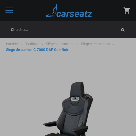
Chercher...
carsetz
Boutique
Sièges de camion
Sièges de camion
Siège de camion C 7000 DAF Cuir Noir