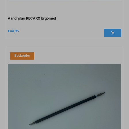
Aandrijfas RECARO Ergomed
€
44,95
Backorder