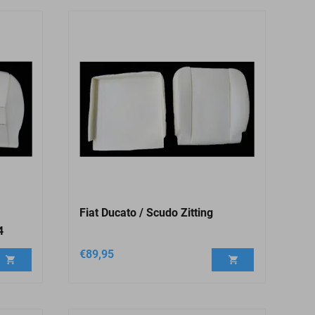
Fiat Ducato / Scudo Zitting
4
€
89,95