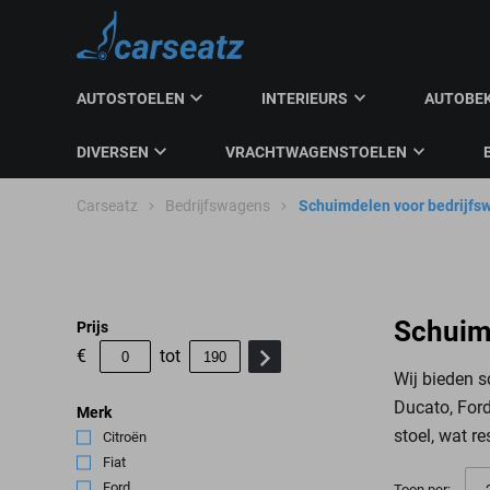
AUTOSTOELEN
INTERIEURS
AUTOBE
DIVERSEN
VRACHTWAGENSTOELEN
Carseatz
Bedrijfswagens
Schuimdelen voor bedrijfs
Schuim
Prijs
€
tot
Wij bieden s
Ducato, Ford
Merk
stoel, wat re
Citroën
(3)
Fiat
(14)
Ford
(5)
Toon per: