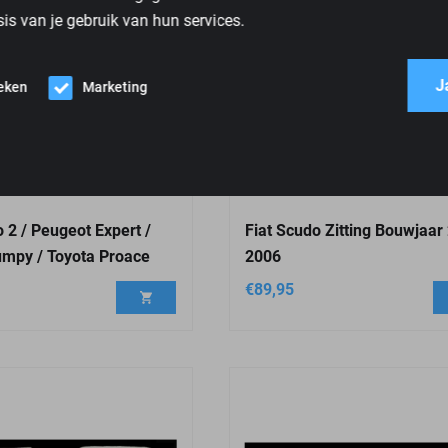
is van je gebruik van hun services.
J
ieken
Marketing
 2 / Peugeot Expert /
Fiat Scudo Zitting Bouwjaar
umpy / Toyota Proace
2006
€
89,95