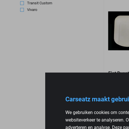
Transit Custom
(1)
Vivaro
(2)
Fiat Duca
2006
€
79,95
Carseatz maakt gebrui
We gebruiken cookies om conten
websiteverkeer te analyseren. O
adverteren en analyse. Deze pa