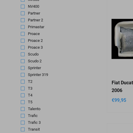
NV400
(2)
Partner
(3)
Partner 2
(1)
Primastar
(1)
Proace
(1)
Proace 2
(1)
Proace 3
(1)
Scudo
(2)
Scudo 2
(1)
Sprinter
(6)
Sprinter 319
(1)
T2
(3)
Fiat Duca
T3
(3)
2006
T4
(1)
€
99,95
T5
(2)
Talento
(1)
Trafic
(1)
Trafic 3
(1)
Transit
(4)