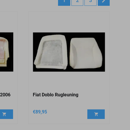
1
2
3
-2006
Fiat Doblo Rugleuning
€
89,95