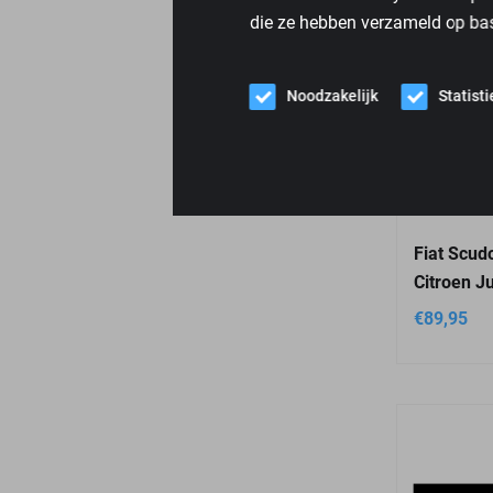
die ze hebben verzameld op bas
Noodzakelijk
Statist
Fiat Scudo
Citroen J
€
89,95