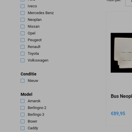
Iveco
(9)
Mercedes Benz
(8)
Neoplan
(1)
Nissan
(4)
Opel
(6)
Peugeot
(6)
Renault
(10)
Toyota
(2)
Volkswagen
(11)
Conditie
Nieuw
(44)
Model
Bus Neop
Amarok
(1)
Berlingno 2
(1)
€
89,95
Berlingo 3
(1)
Boxer
(1)
Caddy
(1)