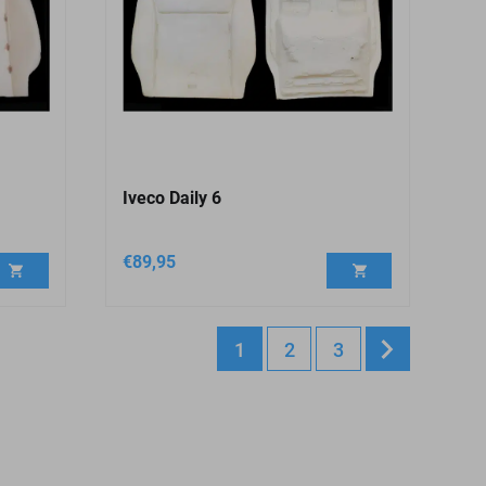
Iveco Daily 6
€
89,95
1
2
3