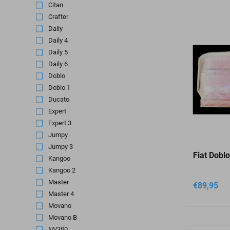
Citan
(1)
Crafter
(2)
Daily
(7)
Daily 4
(1)
Daily 5
(1)
Daily 6
(1)
Doblo
(3)
Doblo 1
(1)
Ducato
(7)
Expert
(1)
Expert 3
(1)
Jumpy
(1)
Jumpy 3
(1)
Fiat Doblo
Kangoo
(2)
Kangoo 2
(1)
Master
(3)
€
89,95
Master 4
(1)
Movano
(3)
Movano B
(1)
NV300
(1)