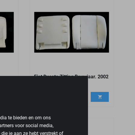
Fiat Ducato Zitting Bouwjaar. 2002
- 2008
€
99,95
edia te bieden en om ons
artners voor social media,
ie je aan ze hebt verstrekt of