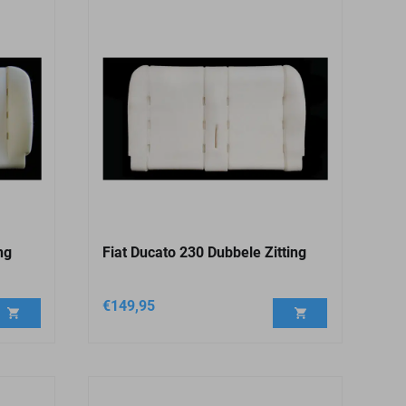
ng
Fiat Ducato 230 Dubbele Zitting
€
149,95