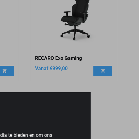
RECARO Exo Gaming
Vanaf
€
999,00
edia te bieden en om ons