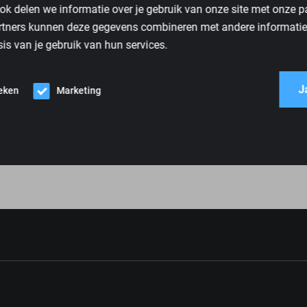
ok delen we informatie over je gebruik van onze site met onze p
rtners kunnen deze gegevens combineren met andere informatie d
is van je gebruik van hun services.
J
ieken
Marketing
xo Platinum Gaming
RECARO Nxt Gaming
299,00
Vanaf
€
599,00