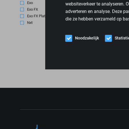
Exo
(1)
websiteverkeer te analyseren. O
Exo FX
(1)
adverteren en analyse. Deze pa
Exo FX Platinum
(1)
die ze hebben verzameld op bas
Nxt
(1)
Noodzakelijk
Statist
RECARO E
Vanaf
€
1.