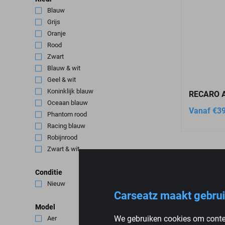
Blauw
(2)
Grijs
(4)
Oranje
(2)
Rood
(3)
Zwart
(5)
Blauw & wit
(1)
Geel & wit
(1)
Koninklijk blauw
(1)
RECARO A
Oceaan blauw
(1)
Vanaf
€
3
Phantom rood
(1)
Racing blauw
(1)
Robijnrood
(1)
Zwart & wit
(1)
Conditie
Nieuw
(5)
Carseatz maakt gebrui
Model
We gebruiken cookies om conten
Aer
(1)