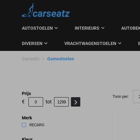
AUTOSTOELEN
INTERIEURS
AUTOBE
DIVERSEN
VRACHTWAGENSTOELEN
Carseatz
Gamestoelen
Prijs
Toon per:
€
tot
Merk
RECARO
(5)
Kleur