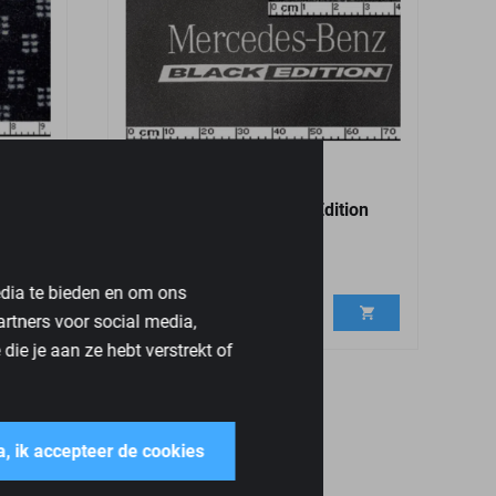
 Zwart
Mercedes Actros Black Edition
Bekleding
Per strekkende meter
edia te bieden en om ons
€
69,95
artners voor social media,
ie je aan ze hebt verstrekt of
a, ik accepteer de cookies