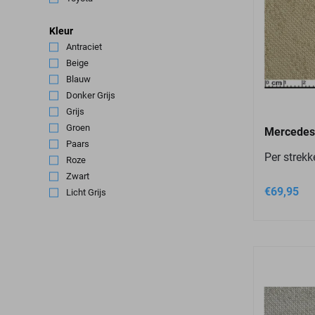
Kleur
Antraciet
(1)
Beige
(1)
Blauw
(1)
Donker Grijs
(1)
Grijs
(1)
Groen
(1)
Mercedes
Paars
(1)
Per strek
Roze
(1)
Zwart
(1)
€
69,95
Licht Grijs
(1)