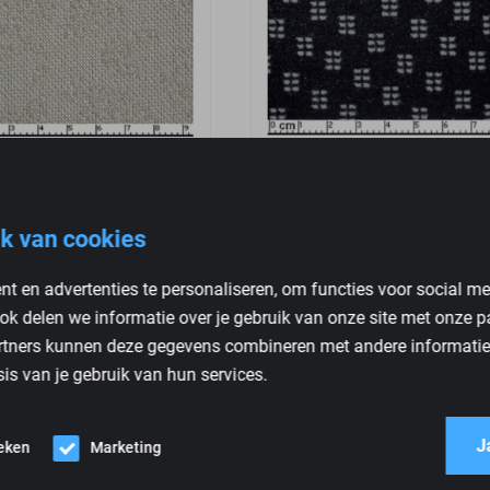
Actros Bekleding Licht
Mercedes Actros Bekleding
k van cookies
Per strekkende meter
kende meter
t en advertenties te personaliseren, om functies voor social m
€
84,50
ok delen we informatie over je gebruik van onze site met onze p
rtners kunnen deze gegevens combineren met andere informatie d
is van je gebruik van hun services.
J
ieken
Marketing