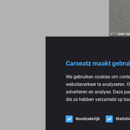
Mercedes 
Grijs
Carseatz maakt gebrui
Per strek
We gebruiken cookies om conten
€
69,95
websiteverkeer te analyseren. O
adverteren en analyse. Deze pa
die ze hebben verzameld op bas
Noodzakelijk
Statist