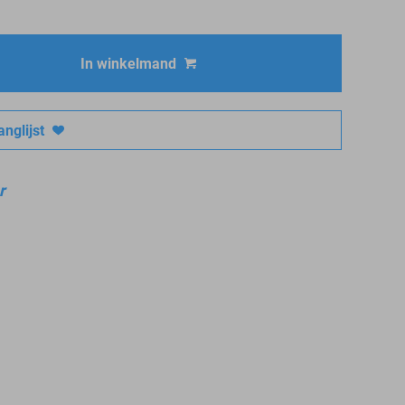
In winkelmand
nglijst
r