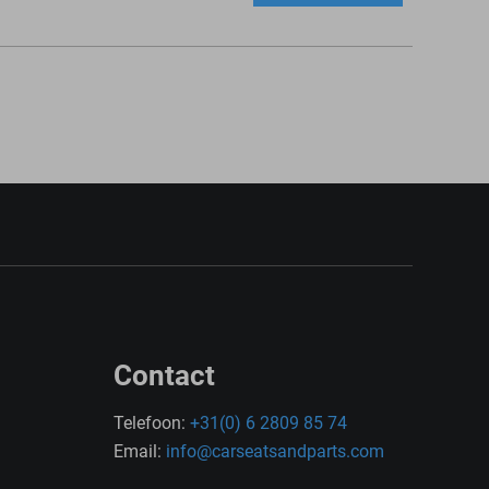
Contact
Telefoon:
+31(0) 6 2809 85 74
Email:
info@carseatsandparts.com