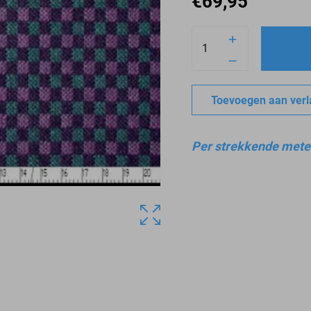
€
69,95
Toevoegen aan verla
Per strekkende mete