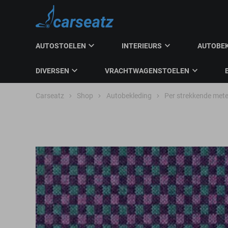
AUTOSTOELEN
INTERIEURS
AUTOBE
DIVERSEN
VRACHTWAGENSTOELEN
Carseatz
Shop
Autobekleding
Per strekkende mete