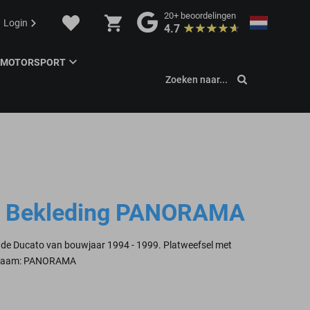
20+
beoordelingen
Login
4.7
MOTORSPORT
Zoeken naar...
to Bekleding PANORAMA
or de Ducato van bouwjaar 1994 - 1999. Platweefsel met
ksnaam: PANORAMA