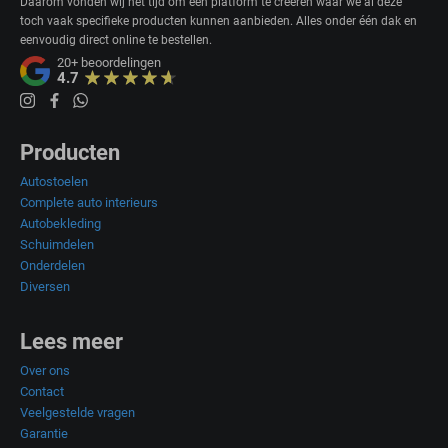
Daarom vonden wij het tijd om een platform te creëren waar we al deze
toch vaak specifieke producten kunnen aanbieden. Alles onder één dak en
eenvoudig direct online te bestellen.
20+
beoordelingen
4.7
Producten
Autostoelen
Complete auto interieurs
Autobekleding
Schuimdelen
Onderdelen
Diversen
Lees meer
Over ons
Contact
Veelgestelde vragen
Garantie