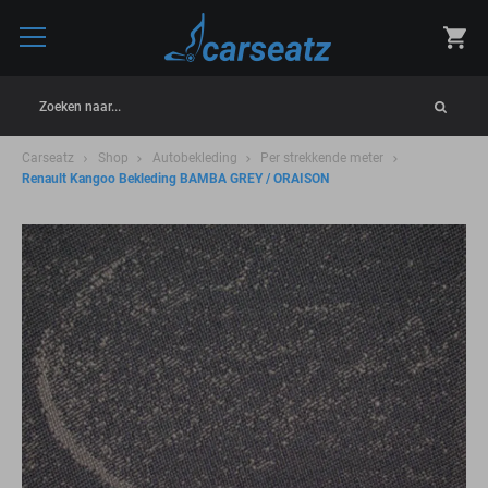
Zoeken naar...
Carseatz
Shop
Autobekleding
Per strekkende meter
Renault Kangoo Bekleding BAMBA GREY / ORAISON