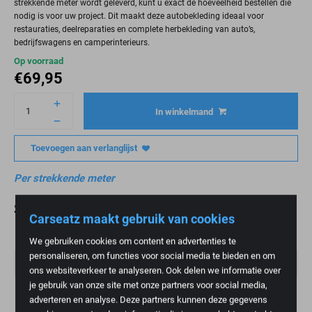
strekkende meter wordt geleverd, kunt u exact de hoeveelheid bestellen die
nodig is voor uw project. Dit maakt deze autobekleding ideaal voor
restauraties, deelreparaties en complete herbekleding van auto’s,
bedrijfswagens en camperinterieurs.
Op voorraad
€
69,95
In winkelmand
Toevoegen aan verlanglijst
Per strekkende meter
Specificaties
Carseatz maakt gebruik van cookies
Gewicht
1 kg
We gebruiken cookies om content en advertenties te
personaliseren, om functies voor social media te bieden en om
Kleur
Grijs
ons websiteverkeer te analyseren. Ook delen we informatie over
je gebruik van onze site met onze partners voor social media,
Merk
Renault
adverteren en analyse. Deze partners kunnen deze gegevens