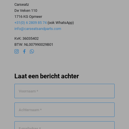
Carseatz
De Veken 110
1716 KG Opmeer
+31(0) 6 2809 85 74
(ook WhatsApp)
info@carseatsandparts.com
KvK: 36035402
BTW: NL007990029B01
Laat een bericht achter
Voornaam *
Achternaam *
E-mailadres *