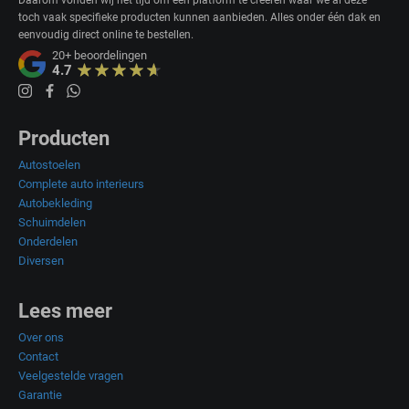
Daarom vonden wij het tijd om een platform te creëren waar we al deze
toch vaak specifieke producten kunnen aanbieden. Alles onder één dak en
eenvoudig direct online te bestellen.
20+
beoordelingen
4.7
Producten
Autostoelen
Complete auto interieurs
Autobekleding
Schuimdelen
Onderdelen
Diversen
Lees meer
Over ons
Contact
Veelgestelde vragen
Garantie