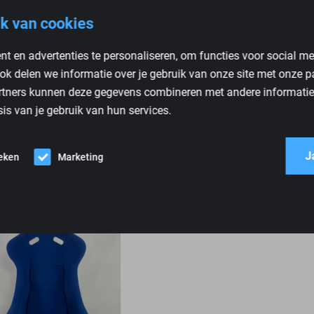
Atech Racing
k van cookies
Nieuw
t en advertenties te personaliseren, om functies voor social m
AT-FH
ok delen we informatie over je gebruik van onze site met onze p
ATS21F/9
rtners kunnen deze gegevens combineren met andere informatie d
is van je gebruik van hun services.
J
ieken
Marketing