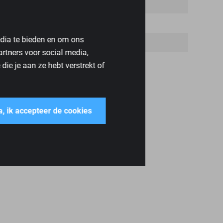
edia te bieden en om ons
artners voor social media,
ie je aan ze hebt verstrekt of
a, ik accepteer de cookies