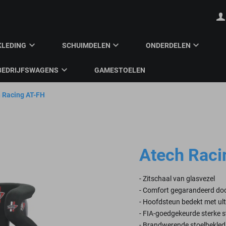
KLEDING
SCHUIMDELEN
ONDERDELEN
BEDRIJFSWAGENS
GAMESTOELEN
 Racing AT-FH
Atech Raci
- Zitschaal van glasvezel
- Comfort gegarandeerd doo
- Hoofdsteun bedekt met ul
- FIA-goedgekeurde sterke s
- Brandwerende stoelbekledi