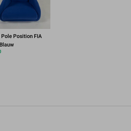
Pole Position FIA
 Blauw
0