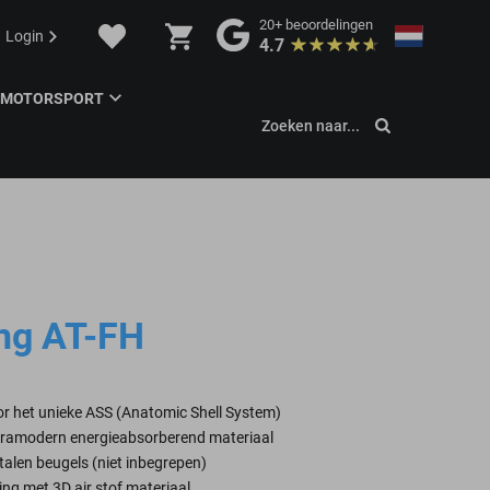
20+
beoordelingen
Login
4.7
MOTORSPORT
Zoeken naar...
ng AT-FH
r het unieke ASS (Anatomic Shell System)
tramodern energieabsorberend materiaal
talen beugels (niet inbegrepen)
ng met 3D air stof materiaal