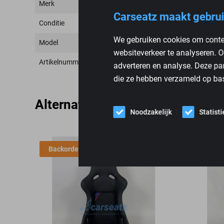
Merk
Carseatz maakt gebrui
Conditie
We gebruiken cookies om conten
Model
websiteverkeer te analyseren. O
Artikelnummer
adverteren en analyse. Deze pa
die ze hebben verzameld op bas
Alternatieve producten
Noodzakelijk
Statist
Backorder