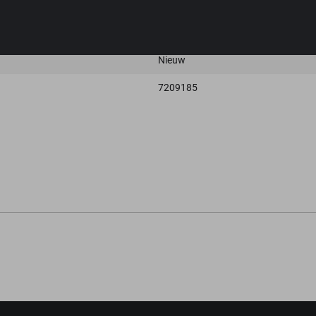
Zwart
Stof
Nieuw
7209185