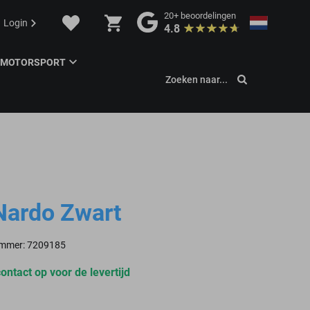
20+
beoordelingen
Login
4.8
MOTORSPORT
Zoeken naar...
Nardo Zwart
nummer: 7209185
contact
op voor de levertijd