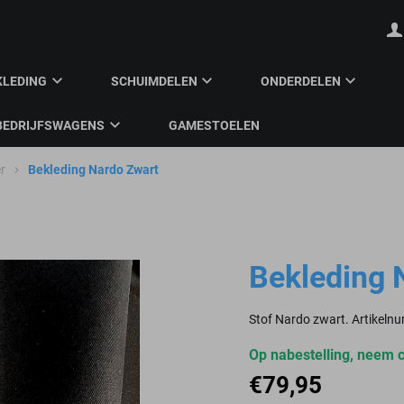
KLEDING
SCHUIMDELEN
ONDERDELEN
BEDRIJFSWAGENS
GAMESTOELEN
r
Bekleding Nardo Zwart
Bekleding 
Stof Nardo zwart. Artikel
Op nabestelling, neem
€
79,95