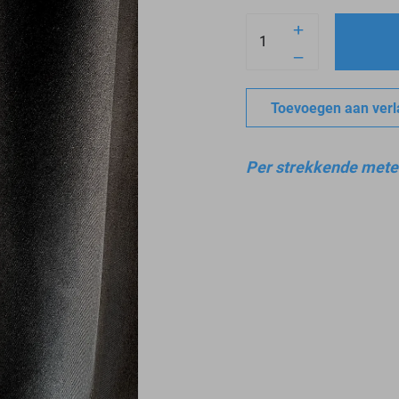
Toevoegen aan verla
Per strekkende mete