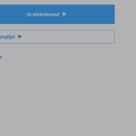
In winkelmand
nglijst
r