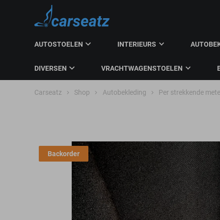
AUTOSTOELEN
INTERIEURS
AUTOBE
DIVERSEN
VRACHTWAGENSTOELEN
Carseatz
Shop
Autobekleding
Per strekkende mete
Backorder