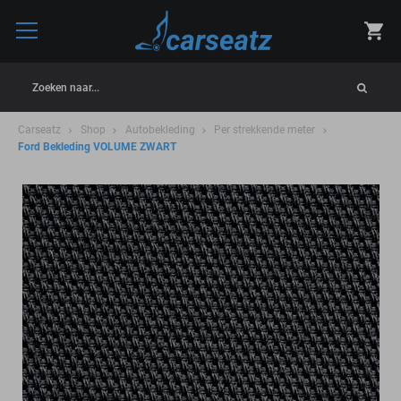
Zoeken naar...
Carseatz
Shop
Autobekleding
Per strekkende meter
Ford Bekleding VOLUME ZWART