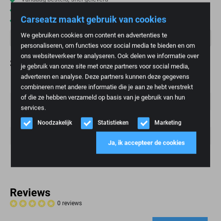
Scherpe prijzen
Carseatz maakt gebruik van cookies
Wereldwijde verzending
We gebruiken cookies om content en advertenties te
personaliseren, om functies voor social media te bieden en om
ons websiteverkeer te analyseren. Ook delen we informatie over
Specificaties
je gebruik van onze site met onze partners voor social media,
adverteren en analyse. Deze partners kunnen deze gegevens
Gewicht
70 kg
combineren met andere informatie die je aan ze hebt verstrekt
of die ze hebben verzameld op basis van je gebruik van hun
Merk
Volkswagen
services.
Conditie
Demo
Noodzakelijk
Statistieken
Marketing
Kleur
Grijs, Zwart
Ja, ik accepteer de cookies
Model
Polo 6
Reviews
0 reviews