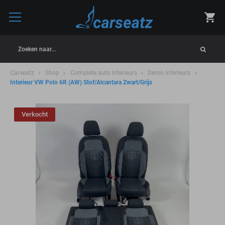
Zoeken naar...
Carseatz
Shop
Complete auto interieurs
Demo interieurs
Interieur VW Polo 6R (AW) Stof/Alcantara Zwart/Grijs
Verkocht