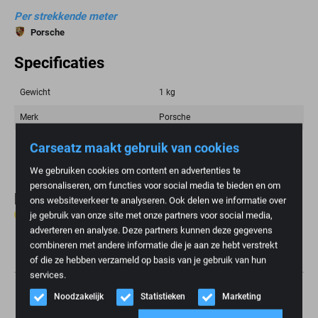
Per strekkende meter
Porsche
Specificaties
Gewicht
1 kg
Merk
Porsche
Kleur
Blauw Donker
Carseatz maakt gebruik van cookies
We gebruiken cookies om content en advertenties te
personaliseren, om functies voor social media te bieden en om
Reviews
ons websiteverkeer te analyseren. Ook delen we informatie over
0 reviews
je gebruik van onze site met onze partners voor social media,
adverteren en analyse. Deze partners kunnen deze gegevens
combineren met andere informatie die je aan ze hebt verstrekt
Schrijf review
of die ze hebben verzameld op basis van je gebruik van hun
services.
Noodzakelijk
Statistieken
Marketing