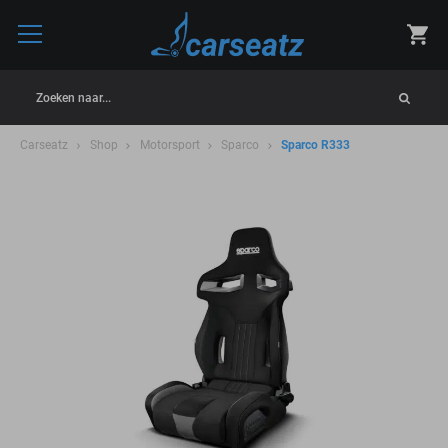
Zoeken naar...
Carseatz
Shop
Motorsport
Sparco
Sparco R333