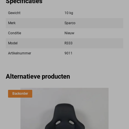
Specificaties
Gewicht
10 kg
Merk
Sparco
Conditie
Nieuw
Model
R333
Artikelnummer
9011
Alternatieve producten
Backorder